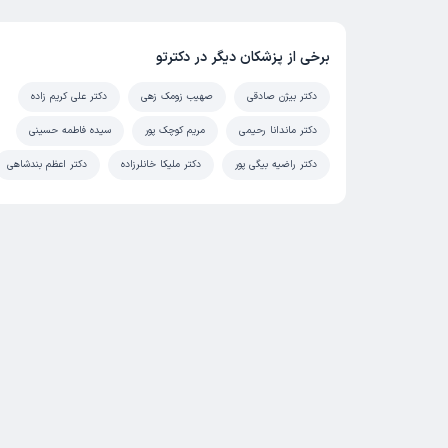
برخی از پزشکان دیگر در دکترتو
دکتر بیژن صادقی
صهیب زومک زهی
دکتر علی کریم زاده
دکتر ماندانا رحیمی
مریم کوچک پور
سیده فاطمه حسینی
دکتر راضیه بیگی پور
دکتر ملیکا خانلرزاده
دکتر اعظم بندشاهی