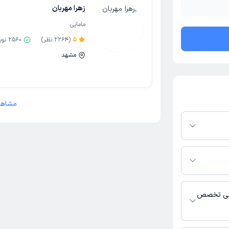
زهرا مهربان
مامایی
5
(
2264
نظر)
2560
نوب
مشهد
مشاهد
فرم دکترتو باشند،
فعال بودن پروفایل
اس، برنامه حضور
 پزشکی و
ایی تخصص
عالیت می‌کنند.