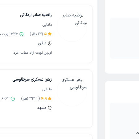
راضیه صابر اردکانی
مامایی
5
(
13
نظر)
333
نوبت م
کنگان
اولین نوبت آزاد مطب:
فردا
زهرا عسکری سرطاوسی
مامایی
4.9
(
3322
نظر)
6062
ن
مشهد
.