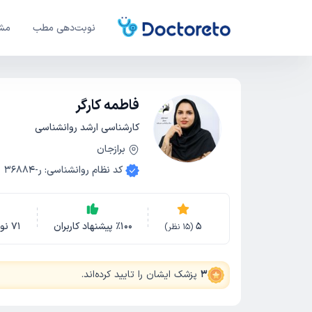
نوبت‌دهی مطب
مشا
فاطمه کارگر
کارشناسی ارشد روانشناسی
برازجان
کد نظام روانشناسی
:
ر-36884
5
100
٪
پیشنهاد کاربران
71
نو
(
15
نظر)
3
پزشک ایشان را تایید کرده‌اند
.