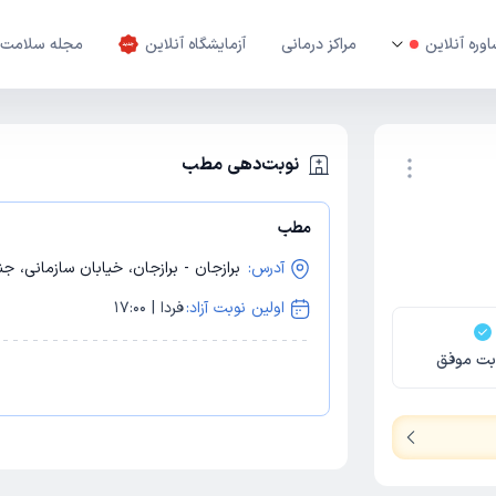
وره آنلاین
مراکز درمانی
آزمایشگاه آنلاین
مجله سلامت
نوبت‌دهی مطب
مطب
نوبت اینترنتی
آدرس:
برازجان - برازجان، خیابان سازمانی، جن
اولین نوبت آزاد:
فردا | 17:00
بت موفق