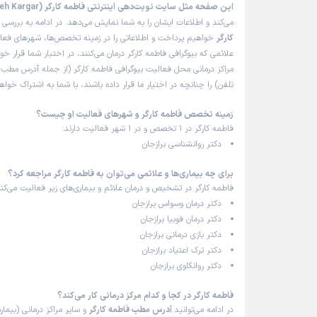
این صفحه مثل سایت نوبت‌دهی اینترنتی فاطمه کارگر (Fatemeh Kargar)
این پزشک را پیشنهاد میکنم
می‌کند و اطلاعات ایشان را به شما نمایش می‌دهد. در ادامه به بررسی
ب
کارگر
خواهیم پرداخت و اطلاعاتی را در زمینه تخصص‌ها، شهرهای فعالی
زمان انتظار:
0-15 دقیقه
علائمی که بیوگرافی فاطمه کارگر درمان می‌کنند، در اختیار شما قرار خ
من یک خانم خانه دار بودم که یه جورایی افسردگی گرفته 
مراکز درمانی محل فعالیت بیوگرافی فاطمه کارگر (از جمله آدرس مطب
اینکه هیچ کار مفیدی انجام نمیدم همیشه غصه میخوردم
تلفن) را چنانچه در اختیار ما قرار داده باشند، با شما به اشتراک خو
مشاوره انگیزه و هدف پیدا کردم و الان یک زن شاغل، با ا
زمینه تخصص فاطمه کارگر و شهرهای فعالیت او چیست؟
نفس و احساس قدرت دارم ، الهی شکر بابت روانشناس خا
فاطمه کارگر در 1 تخصص و در 1 شهر فعالیت دارند:
علت مراجعه:
درمان افسردگی و اختلالات خلقی
دکتر روانشناسی برازجان
برای چه بیماری‌ها و علائمی می‌توان به فاطمه کارگر مراجعه کرد؟
کاربر دکترتو
فاطمه کارگر در تشخیص و درمان علائم و بیماری‌های زیر فعالیت می‌کنن
)
1403/11/22
(
دکتر درمان وسواس برازجان
دکتر درمان فوبیا برازجان
این پزشک را پیشنهاد میکنم
دکتر بازی درمانی برازجان
زمان انتظار:
0-15 دقیقه
دکتر ترک اعتیاد برازجان
دکتر روانکاوی برازجان
من از وقتی که بهترین رفیقمو از دست دادم خیلی حالم ب
تمایلات خودکشی داشتم تا اینکه یک روز همسایه مون خان
فاطمه کارگر در کجا و کدام مرکز درمانی کار می‌کند؟
بهم معرفی کرد و الان توی سه جلسه حالم کلی بهتر شده 
در ادامه می‌توانید
آدرس مطب فاطمه کارگر
و سایر مراکز درمانی (بیمارس