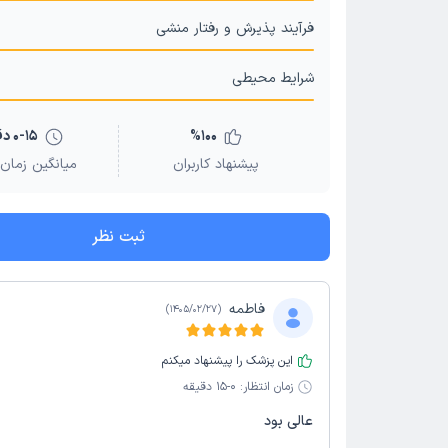
فرآیند پذیرش و رفتار منشی
شرایط محیطی
100
%
0-15 دقیقه
پیشنهاد کاربران
میانگین زمان 
ثبت نظر
فاطمه
)
1405/02/27
(
این پزشک را پیشنهاد میکنم
زمان انتظار:
0-15 دقیقه
عالی بود