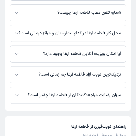
فاطمه ارغا 1 مطب فعال دارند. آدرس مطب‌های فاطمه ارغا به شرح زیر است.
سیرجان، تقاطع خیابان ولیعصر و طالقانی، جنب به رفاه، ساختمان پزشکان
شماره تلفن مطب فاطمه ارغا چیست؟
ارکیده، طبقه دوم، کلینیک کودک امید
مطب خیابان مولوی : شماره تماس مطب فاطمه ارغا در حال حاضر در این
صفحه ثبت نشده است.
محل کار فاطمه ارغا در کدام بیمارستان و مراکز درمانی است؟
اطلاعاتی درباره محل فعالیت فاطمه ارغا در مراکز درمانی در دسترس نیست.
آیا امکان ویزیت آنلاین فاطمه ارغا وجود دارد؟
در حال حاضر فاطمه ارغا مشاوره پزشکی تلفنی فعال دارند.
نزدیک‌ترین نوبت آزاد فاطمه ارغا چه زمانی است؟
فاطمه ارغا از روز یکشنبه 18 مرداد 1405 بیمار جدید می‌پذیرند.
میزان رضایت مراجعه‌کنندگان از فاطمه ارغا چقدر است؟
تاکنون امتیازی به فاطمه ارغا داده نشده است.
راهنمای نوبت‌گیری از
فاطمه ارغا
بیوگرافی و معرفی فاطمه ارغا