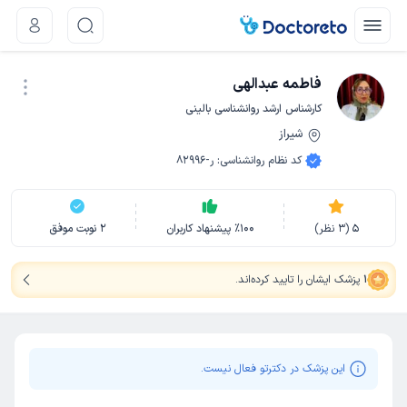
فاطمه عبدالهی
کارشناس ارشد روانشناسی بالینی
شیراز
نوبت اینترنتی
کد نظام روانشناسی
:
ر-82996
5
(
3
نظر)
100
٪
پیشنهاد کاربران
2
نوبت موفق
1
پزشک ایشان را تایید کرده‌اند
.
این پزشک در دکترتو فعال نیست.