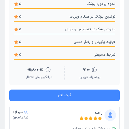
نحوه برخورد پزشک
5
توضیح پزشک در هنگام ویزیت
5
مهارت پزشک در تشخیص و درمان
5
فرآیند پذیرش و رفتار منشی
5
شرایط محیطی
5
100
%
0-15 دقیقه
پیشنهاد کاربران
میانگین زمان انتظار
ثبت نظر
راحله
کاربر آزاد
)
1404/07/01
(
این پزشک را پیشنهاد میکنم