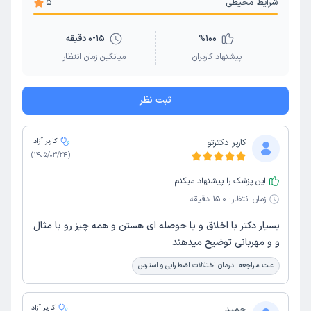
شرایط محیطی
5
100
%
0-15 دقیقه
پیشنهاد کاربران
میانگین زمان انتظار
ثبت نظر
کاربر دکترتو
کاربر آزاد
)
1405/03/24
(
این پزشک را پیشنهاد میکنم
زمان انتظار:
0-15 دقیقه
بسیار دکتر با اخلاق و با حوصله ای هستن و همه چیز رو با مثال
و ‌و مهربانی توضیح میدهند
علت مراجعه:
درمان اختلالات اضطرابی و استرس
حمید
کاربر آزاد