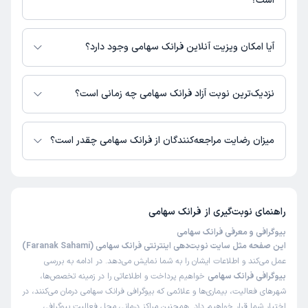
است؟
زمان انتظار:
0-15 دقیقه
فرانک سهامی در مراکز زیر فعالیت دارد:
جهت حل شدن رابطه و مهارت زندگی
مرکز روانشناسی چشمه شیراز
آیا امکان ویزیت آنلاین فرانک سهامی وجود دارد؟
علت مراجعه:
مشاوره در زمینه مشکلات زناشویی و خانوادگی
در حال حاضر فرانک سهامی مشاوره پزشکی تلفنی فعال دارند.
نزدیک‌ترین نوبت آزاد فرانک سهامی چه زمانی است؟
کاربر دکترتو
کاربر آزاد
فرانک سهامی از روز شنبه 17 مرداد 1405 بیمار جدید می‌پذیرند.
)
1404/11/16
(
میزان رضایت مراجعه‌کنندگان از فرانک سهامی چقدر است؟
این پزشک را پیشنهاد میکنم
زمان انتظار:
0-15 دقیقه
تا کنون 13 نفر به فرانک سهامی رای داده‌اند. میانگین امتیازی فرانک سهامی 5 از
5 است.
عالییی
راهنمای نوبت‌گیری از
فرانک سهامی
علت مراجعه:
ارائه مشاوره در زمینه کنترل خشم
بیوگرافی و معرفی فرانک سهامی
این صفحه مثل سایت نوبت‌دهی اینترنتی فرانک سهامی (Faranak Sahami)
کاربر دکترتو
کاربر آزاد
عمل می‌کند و اطلاعات ایشان را به شما نمایش می‌دهد. در ادامه به بررسی
)
1404/10/09
(
بیوگرافی فرانک سهامی
خواهیم پرداخت و اطلاعاتی را در زمینه تخصص‌ها،
شهرهای فعالیت، بیماری‌ها و علائمی که بیوگرافی فرانک سهامی درمان می‌کنند، در
این پزشک را پیشنهاد میکنم
اختیار شما قرار خواهیم داد. همچنین مراکز درمانی محل فعالیت بیوگرافی