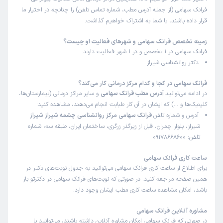
زمان انتظار:
0-15 دقیقه
فرانک سهامی (از جمله آدرس مطب، شماره تماس تلفن) را چنانچه در اختیار ما
قرار داده باشند، با شما به اشتراک خواهیم گذاشت.
من با ایشون چند جلسه مشاوره گرفتم و راضی بودم
زمینه تخصص فرانک سهامی و شهرهای فعالیت او چیست؟
فرانک سهامی در 1 تخصص و در 1 شهر فعالیت دارند:
کاربر دکترتو
کاربر آزاد
دکتر روانشناسی شیراز
)
1404/10/09
(
فرانک سهامی در کجا و کدام مرکز درمانی کار می‌کند؟
این پزشک را پیشنهاد میکنم
در ادامه می‌توانید
آدرس مطب فرانک سهامی
و سایر مراکز درمانی (بیمارستان‌ها،
زمان انتظار:
0-15 دقیقه
کلینیک‌ها و …) که ایشان در آن کار طبابت انجام می‌دهند، مشاهده کنید:
آدرس و شماره تلفن
فرانک سهامی مرکز روانشناسی چشمه شیراز شیراز
در مورد سوگ همسر افسرده بودم که خانم دکتر خیلی به من
شیراز، بلوار چمران، قبل از زیرگذر زرگری، ساختمان ایران، طبقه سه، شماره
کمک کردن سپاسگزارم از ایشان
تلفن: 09178668600
علت مراجعه:
مشاوره برای مدیریت بحران و سوگ
ساعت کاری فرانک سهامی
برای اطلاع از ساعت کاری فرانک سهامی می‌توانید به جدول نوبت‌های دکتر در
کاربر دکترتو
کاربر آزاد
همین صفحه مراجعه کنید. در صورتی که نوبت‌های فرانک سهامی در دکترتو باز
)
1404/09/06
(
باشد، امکان مشاهده ساعت کاری مطب ایشان وجود دارد.
این پزشک را پیشنهاد میکنم
مشاوره آنلاین فرانک سهامی
زمان انتظار:
0-15 دقیقه
در صورتی که فرانک سهامی امکان مشاوره آنلاین داشته باشند، می‌توانید با