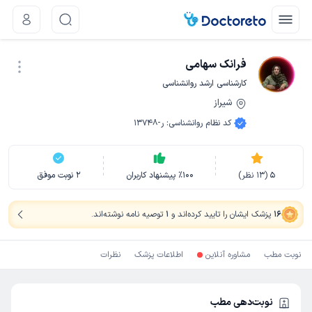
فرانک سهامی
کارشناسی ارشد روانشناسی
شیراز
نوبت اینترنتی
کد نظام روانشناسی
:
ر-13748
5
(
13
نظر)
100
٪
پیشنهاد کاربران
2
نوبت موفق
16
پزشک ایشان را تایید کرده‌اند
و
1
توصیه نامه نوشته‌اند
.
نوبت مطب
مشاوره آنلاین
اطلاعات پزشک
نظرات
نوبت‌دهی مطب