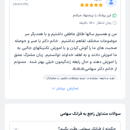
)
1404/11/24
(
این پزشک را پیشنهاد میکنم
زمان انتظار:
0-15 دقیقه
من و همسرم سالها طلاق عاطفی داشتیم و با همدیگر سر
موضوعات مختلف تفاهم نداشنیم . خانم دکتر با صبر و حوصله
صحبت های ما را گوش کردن و با اموزش تکنینکهای جالبی به
ما اموزش دادند و به لطف خداوند توانستیم. زبان مشترگ عشق
را اموزش دهند و حال رابطه زندگیمون خیلی بهتر شده . ممنونم
از خانم دکتر سهامی🙏🙏🙏
علت مراجعه:
مشاوره در زمینه مشکلات زناشویی و خانوادگی
نمایش بیشتر
رقیه
کاربر آزاد
)
1404/11/17
(
این پزشک را پیشنهاد میکنم
سوالات متداول راجع به فرانک سهامی
زمان انتظار:
0-15 دقیقه
چگونه از فرانک سهامی وقت بگیرم؟