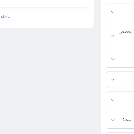
م دکترتو باشند،
فعال بودن پروفایل
اس، برنامه حضور
مشاهد
 پزشکی و
یی تخصص
الیت می‌کنند.
رید.
 نیست. برای
ده است.
ی است؟
س نیست.