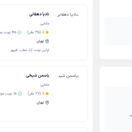
نادیا دهقانی
مامایی
5
(
35
نظر)
45
نوبت مو
تهران
اولین نوبت آزاد مطب:
امروز
یاسمن شیخی
مامایی
5
(
27
نظر)
15
نوبت موف
تهران
.