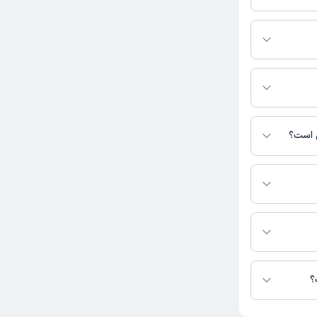
رید.
ین صفحه ثبت
ی است؟
س نیست.
ت در دسترس نیست.
؟