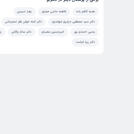
هدیه کاظم زاده
فاطمه حاجی صفری
زهرا حسینی
دکتر سید مصطفی جزایری شوشتری
دکتر آمنه خوش نظر‌ اسفرجانی
یحیی احمدی پور
امیرحسین سعیدی
دکتر ساناز والائی
زه
دکتر زیبا فراست