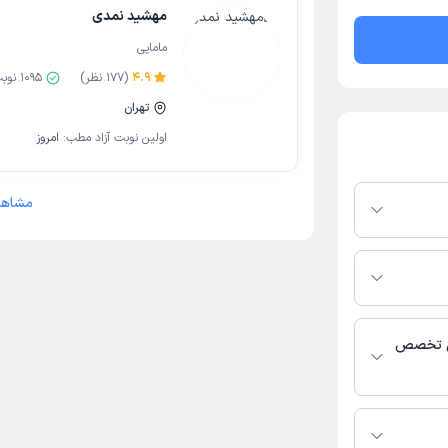
مهشید نمدی
مامایی
4.9
(
177
نظر)
1095
نوبت
تهران
اولین نوبت آزاد مطب:
امروز
مشاهد
رم دکترتو باشند،
فعال بودن پروفایل
اس، برنامه حضور
 پزشکی و
یی تخصص
الیت می‌کنند.