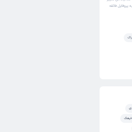
ه پروفایل فائقه
راک
ی
فرهنگ