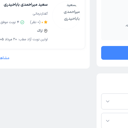
سعید میراحمدی باباحیدری
گفتاردرمانی
0
(
0
نظر)
4
نوبت موفق
.
اراک
اولین نوبت آزاد مطب:
20 مرداد 1405
مشاهد
م دکترتو باشند،
فعال بودن پروفایل
اس، برنامه حضور