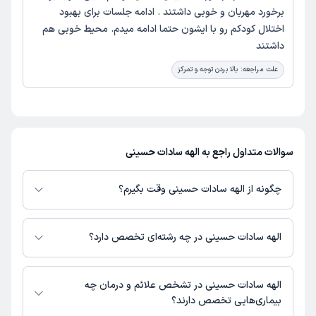
برخورد مهربان و خوبی داشتند . ادامه جلسات برای بهبود
اختلال کودکم رو با ایشون حتما ادامه میدم. محیط خوبی هم
داشتند‌
علت مراجعه:
بالا بردن توجه و تمرکز
سوالات متداول راجع به الهه سادات حسینی
چگونه از الهه سادات حسینی وقت بگیرم؟
در صورتی که
الهه سادات حسینی
دارای پروفایل فعال و نوبت‌دهی باز در پلتفرم
دکترتو باشند، می‌توانید از طریق این پلتفرم برای دریافت نوبت اقدام کنید. در
الهه سادات حسینی در چه رشته‌ای تخصص دارد؟
صورت فعال بودن پروفایل پزشک در دکترتو، امکان مشاهده نوبت‌های آزاد، آدرس
مطب، شماره تماس، برنامه حضور در مطب، تصاویر پزشک، ساعات کاری و سایر
الهه سادات حسینی در رشته‌های زیر (پیراپزشکی) تخصص دارند:
اطلاعات مرتبط با خدمات پزشکی و نوبت‌گیری ممکن است در پروفایل ایشان در
روانشناسی کودک
الهه سادات حسینی در تشخص علائم و درمان چه
دکترتو در دسترس باشد
بیماری‌هایی تخصص دارند؟