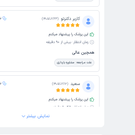
کاربر دکترتو
ن
)
1405/02/23
(
این پزشک را پیشنهاد میکنم
زمان انتظار:
بیش از 90 دقیقه
همچین عالی
علت مراجعه:
مشاوره بارداری
سعید
ن
)
1405/02/16
(
این پزشک را پیشنهاد میکنم
زمان انتظار:
45-90 دقیقه
نمایش بیشتر
محیط مطب بسیار تمیز ،منشی با اخلاق. دکتر بسیار حرف
.بسیار راضی هستم
علت مراجعه:
مشاوره بارداری