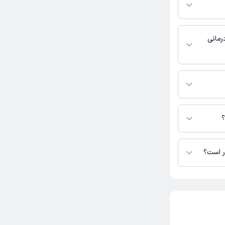
 جنب ساختمان پزشکان ثامن، مطب
رمانی
وبت مطب از دکترتو
ر دسترس نیست.
رکهنوج در دسترس
؟
وبت مطب از دکترتو
در است؟
 دکتر زهره میرکهنوج