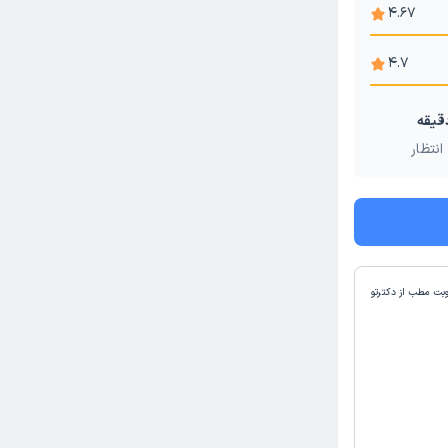
4.67
4.7
انتظار
وبت مطب از دکترتو