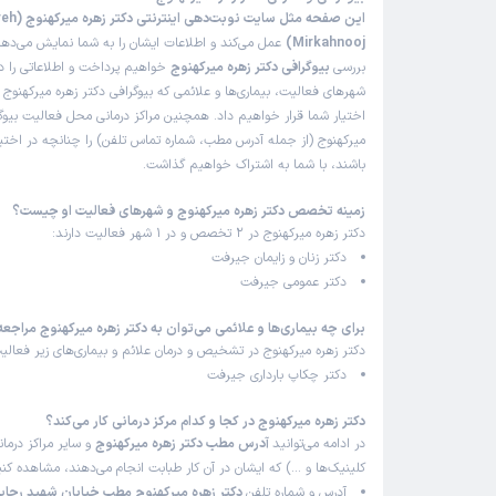
این صفحه مثل سایت
نوشین
ن
)
1405/01/31
(
Mirkahnooj)
عمل می‌کند و اطلاعات ایشان را به شما نمایش می‌دهد.
بررسی
بیوگرافی دکتر زهره میرکهنوج
خواهیم پرداخت و اطلاعاتی را د
شهرهای فعالیت، بیماری‌ها و علائمی که بیوگرافی دکتر زهره میرکهنوج د
این پزشک را پیشنهاد میکنم
اختیار شما قرار خواهیم داد. همچنین مراکز درمانی محل فعالیت بیوگر
زمان انتظار:
15-45 دقیقه
میرکهنوج (از جمله آدرس مطب، شماره تماس تلفن) را چنانچه در اختیار 
خیلی دکتر عالی هستند و همچنین برخورد منشی با اربا
باشند، با شما به اشتراک خواهیم گذاشت.
محیطی آرام و تمیز
زمینه تخصص دکتر زهره میرکهنوج و شهرهای فعالیت او چیست؟
دکتر زهره میرکهنوج در 2 تخصص و در 1 شهر فعالیت دارند:
دکتر زنان و زایمان جیرفت
عسل
ن
)
1405/01/16
(
دکتر عمومی جیرفت
برای چه بیماری‌ها و علائمی می‌توان به دکتر زهره میرکهنوج مراجعه
این پزشک را پیشنهاد میکنم
دکتر زهره میرکهنوج در تشخیص و درمان علائم و بیماری‌های زیر فعالیت
زمان انتظار:
15-45 دقیقه
دکتر چکاپ بارداری جیرفت
عالی
دکتر زهره میرکهنوج در کجا و کدام مرکز درمانی کار می‌کند؟
علت مراجعه:
مشاوره بارداری
در ادامه می‌توانید
آدرس مطب دکتر زهره میرکهنوج
و سایر مراکز درمان
کلینیک‌ها و …) که ایشان در آن کار طبابت انجام می‌دهند، مشاهده کنی
آدرس و شماره تلفن
دکتر زهره میرکهنوج مطب خیابان شهید رجا