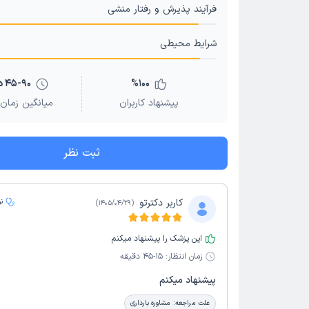
فرآیند پذیرش و رفتار منشی
شرایط محیطی
100
%
45-90 دقیقه
پیشنهاد کاربران
میانگین زمان 
ثبت نظر
کاربر دکترتو
ن
)
1405/04/29
(
این پزشک را پیشنهاد میکنم
زمان انتظار:
15-45 دقیقه
پیشنهاد میکنم
علت مراجعه:
مشاوره بارداری