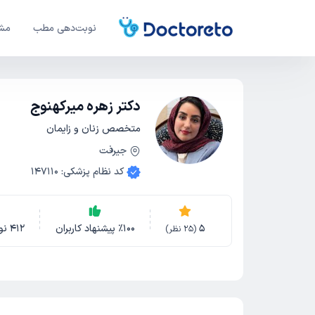
نوبت‌دهی مطب
مشا
دکتر زهره میرکهنوج
متخصص زنان و زایمان
جیرفت
کد نظام پزشکی
:
147110
5
100
٪
پیشنهاد کاربران
412
نو
(
25
نظر)