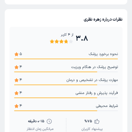
نظرات درباره زهره نظری
از
4
کاربر
3.8
نحوه برخورد پزشک
5
توضیح پزشک در هنگام ویزیت
4
مهارت پزشک در تشخیص و درمان
4
فرآیند پذیرش و رفتار منشی
4
شرایط محیطی
4
75
%
0-15 دقیقه
پیشنهاد کاربران
میانگین زمان انتظار