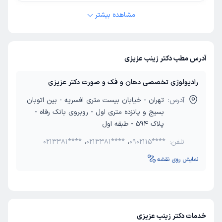
مشاهده بیشتر
آدرس مطب دکتر زینب عزیزی
رادیولوژی تخصصی دهان و فک و صورت دکتر عزیزی
آدرس:
تهران - خیابان بیست متری افسریه - بین اتوبان
بسیج و پانزده متری اول - روبروی بانک رفاه -
پلاک 594 - طبقه اول
تلفن:
0902115****
،
0213381****
،
0213381****
نمایش روی نقشه
خدمات دکتر زینب عزیزی