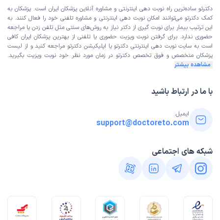
زمان انتظار:
45-90 دقیقه
دکترتو ساده‌ترین راه نوبت‌ دهی اینترنتی و مشاوره آنلاین پزشکان ایران است. پزشکان به
رفتار خوب و مودبانه و مناسبی داشتن ولی خانم دکتر هیچ
کمک دکترتو می‌توانند امکان نوبت دهی اینترنتی و مشاوره تلفنی خود را فعال کنند. به
این ترتیب بیمار برای نوبت گیری از دکتر نیاز به روش‌های سنتی مثل تلفن زدن یا مراجعه
توضیحی زمان معاینه ندادن و بعد از معاینه هم به هیچکدوم از
حضوری ندارد. برای گرفتن نوبت ویزیت حضوری یا تلفنی از بهترین پزشکان ایران کافی
سوال های بیمار جوابی ندادن و بیمارهارو به صورت ماراتون
است به
سایت نوبت دهی اینترنتی
دکترتو یا اپلیکیشن دکترتو مراجعه کنید و از
لیست
معاینه میکردن یعنی بیمار قبلی تو اتاق معاینه بود بیمار بعدی
پزشکان متخصص و فوق تخصص
دکترتو در زمان مورد نظر خود نوبت ویزیت بگیرید.
مشاهده بیشتر
هم بلافاصله وارد میشد محیط معاینه بسیار آلوده و هیچکدام از
پروتکل های بهداشتی رعایت نشده بود یعنی از یک سونوگرافی
به اصطلاح درجه یک اصلا انتظار همچین حجم از آلودگی رو
با ما در ارتباط باشید
نداشتم یعنی فقط میشه از منشی ها به خاطر رفتار مناسب تشکر
کرد ولی بقیه موارد خیر
ایمیل:
support@doctoreto.com
علت مراجعه:
سونوگرافی رحم و تخمدان و
شبکه های اجتماعی
کاربر دکترتو
نوبت مطب از دکترتو
)
1404/11/20
(
این پزشک را پیشنهاد میکنم
زمان انتظار:
بیش از 90 دقیقه
وقتی آنلاین نوبت گرفته میشه انتظار هست معطلی وجود