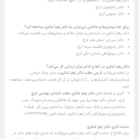
دکتر زهرا شکری در 2 تخصص و در 1 شهر فعالیت دارند:
دکتر رادیولوژی کرج
زمان انتظار:
بیش از 90 دقیقه
دکتر عمومی کرج
دکتر کاربلدی هستند ولی مطبشون خیلی شلوغه باید به تعداد
نوبت بدن که بیمار 4 ساعت معطل نشه، اونم برای خانم
برای چه بیماری‌ها و علائمی می‌توان به دکتر زهرا شکری مراجعه کرد؟
دکتر زهرا شکری در تشخیص و درمان علائم و بیماری‌های زیر فعالیت می‌کنند:
بارداری که واقعا براش سخته
دکتر سی تی اسکن مغز کرج
علت مراجعه:
سونوگرافی آنومالی
دکتر رادیولوژی قفسه سینه کرج
دکتر سونوگرافی شکم و لگن کرج
کاربر دکترتو
نوبت مطب از دکترتو
دکتر زهرا شکری در کجا و کدام مرکز درمانی کار می‌کند؟
)
1404/12/20
(
در ادامه می‌توانید
آدرس مطب دکتر زهرا شکری
و سایر مراکز درمانی
(بیمارستان‌ها، کلینیک‌ها و …) که ایشان در آن کار طبابت انجام می‌دهند، مشاهده
این پزشک را پیشنهاد نمیکنم
کنید:
زمان انتظار:
بیش از 90 دقیقه
آدرس و شماره تلفن
دکتر زهرا شکری مطب خیابان بهشتی کرج
کرج، خیابان دکتر بهشتی( بین چهار راه طالقانی و میدان شهدا)، جنب
رفتار نامناسب پزشک ومنشی
ساختمان سینا و بانک سپه (انصار سایق)، ساختمان زرین گل، طبقه 1،
علت مراجعه:
مشاوره بارداری
رادیولوژی و سونوگرافی دکتر زهرا شکری، شماره تلفن: 02632267765
ساعت کاری دکتر زهرا شکری
کاربر دکترتو
نوبت مطب از دکترتو
برای اطلاع از ساعت کاری دکتر زهرا شکری می‌توانید به جدول نوبت‌های دکتر در
)
1404/12/05
(