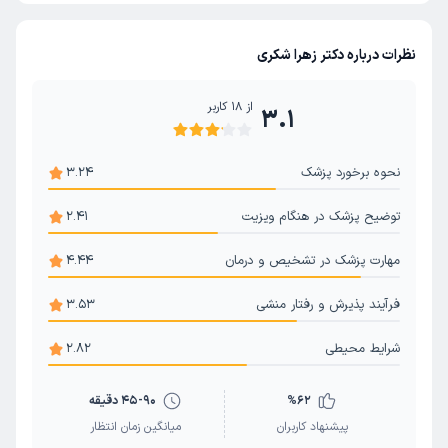
نظرات درباره دکتر زهرا شکری
از
18
کاربر
3.1
نحوه برخورد پزشک
3.24
توضیح پزشک در هنگام ویزیت
2.41
مهارت پزشک در تشخیص و درمان
4.44
فرآیند پذیرش و رفتار منشی
3.53
شرایط محیطی
2.82
62
%
45-90 دقیقه
پیشنهاد کاربران
میانگین زمان انتظار