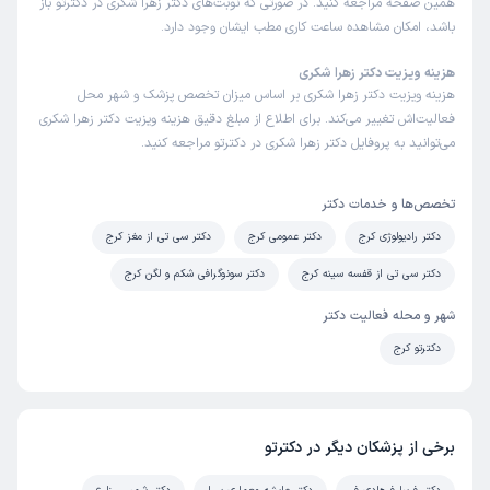
همین صفحه مراجعه کنید. در صورتی که نوبت‌های دکتر زهرا شکری در دکترتو باز
باشد، امکان مشاهده ساعت کاری مطب ایشان وجود دارد.
این پزشک را پیشنهاد نمیکنم
زمان انتظار:
45-90 دقیقه
هزینه ویزیت دکتر زهرا شکری
هزینه ویزیت دکتر زهرا شکری بر اساس میزان تخصص پزشک و شهر محل
من به عنوان یه خانم باردار که ذوق داره هربار برای سونوگرافی
فعالیت‌اش تغییر می‌کند. برای اطلاع از مبلغ دقیق هزینه ویزیت دکتر زهرا شکری
ترجیحم یه محیط تمیز تر و نو تر هست و من دکترو اصلا ندیدم
می‌توانید به پروفایل دکتر زهرا شکری در دکترتو مراجعه کنید.
ایشون پشت پرده بودن و فقط دستشونو دیدم،تختشون ملحفه
یکبار مصرف نداشت و محیط داخل خیلی دلگیر و تو در تو بود
تخصص‌ها و خدمات دکتر
ولی از لحاظ تشخیص پزشک نمیتونم نظر خاصی بدم
دکتر رادیولوژی کرج
دکتر عمومی کرج
دکتر سی تی از مغز کرج
علت مراجعه:
سونوگرافی تعیین جنسیت
دکتر سی تی از قفسه سینه کرج
دکتر سونوگرافی شکم و لگن کرج
مهرداد
نوبت مطب از دکترتو
شهر و محله فعالیت دکتر
)
1404/12/02
(
دکترتو کرج
این پزشک را پیشنهاد میکنم
زمان انتظار:
45-90 دقیقه
دکتر زهرا شکری تو کرج حرف نداره حرفه ای بودن و
برخی از پزشکان دیگر در دکترتو
تشخیصشون،ایشون چند بار با تشخیص به موقع موجب نجات