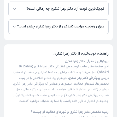
در حال حاضر اطلاعاتی درباره ارائه ویزیت آنلاین توسط دکتر زهرا شکری در
زمان انتظار:
15-45 دقیقه
دسترس نیست. برای دریافت اطلاعات دقیق‌تر، لطفاً با مطب تماس بگیرید.
نزدیک‌ترین نوبت آزاد دکتر زهرا شکری چه زمانی است؟
کارشون عالیه چندین ساله خانوادگی مراجعه میکنیم و راضی
دکتر زهرا شکری از روز شنبه 17 مرداد 1405 بیمار جدید می‌پذیرند.
هستیم از خودشون و منشی مهربون و صبورشون ممنونم
میزان رضایت مراجعه‌کنندگان از دکتر زهرا شکری چقدر است؟
علت مراجعه:
تخمدان
تا کنون 18 نفر به دکتر زهرا شکری رای داده‌اند. میانگین امتیازی دکتر زهرا شکری
4 از 5 است.
کاربر دکترتو
نوبت مطب از دکترتو
)
1405/02/09
(
راهنمای نوبت‌گیری از
دکتر زهرا شکری
این پزشک را پیشنهاد میکنم
بیوگرافی و معرفی دکتر زهرا شکری
این صفحه مثل سایت نوبت‌دهی اینترنتی دکتر زهرا شکری (Dr Zahra
زمان انتظار:
بیش از 90 دقیقه
Shokri)
عمل می‌کند و اطلاعات ایشان را به شما نمایش می‌دهد. در ادامه به
عالی
بررسی
بیوگرافی دکتر زهرا شکری
خواهیم پرداخت و اطلاعاتی را در زمینه
تخصص‌ها، شهرهای فعالیت، بیماری‌ها و علائمی که بیوگرافی دکتر زهرا شکری
علت مراجعه:
چکاپ
درمان می‌کنند، در اختیار شما قرار خواهیم داد. همچنین مراکز درمانی محل
فعالیت بیوگرافی دکتر زهرا شکری (از جمله آدرس مطب، شماره تماس تلفن) را
چنانچه در اختیار ما قرار داده باشند، با شما به اشتراک خواهیم گذاشت.
کاربر دکترتو
نوبت مطب از دکترتو
)
1405/01/23
(
زمینه تخصص دکتر زهرا شکری و شهرهای فعالیت او چیست؟
این پزشک را پیشنهاد میکنم