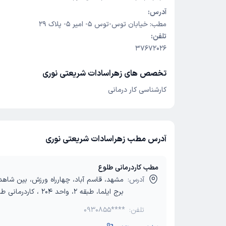
آدرس:
مطب: خیابان توس-توس 5- امیر 5- پلاک 29
تلفن:
37672026
تخصص های زهراسادات شریعتی نوری
کارشناسی کار درمانی
آدرس مطب زهراسادات شریعتی نوری
مطب کاردرمانی طلوع
آدرس:
برج ایلما، طبقه 2، واحد 204 ، کاردرمانی طلوع
تلفن:
0930855****