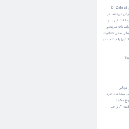
این صفحه مثل سایت نوبت‌دهی اینترنتی زهراسادات شریعتی نوری (Dr Zahra
ایش می‌دهد. در
اطلاعاتی را در
هراسادات شریعتی
درمانی محل فعالیت
لفن) را چنانچه در
ت؟
 درمانی
ند، مشاهده کنید:
وع مشهد
مشهد، قاسم آباد، چهارراه ورزش، بین شاهد 31 و 33، برج ایلما، طبقه 2، واحد