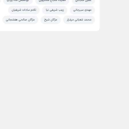
عقیل شجاعی
سعیده شجاع سنگچولی
ابوالفضل شاه وردی
مهدی سیرجانی
زینب شریفی نیا
تکتم سادات شریفیان
محمد شعبانی مرغزار
مژگان شیخ
مژگان صالحی هفشجانی