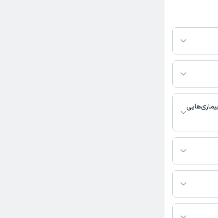
از در پلتفرم
کنید. در صورت فعال
مطب، شماره تماس،
بط با خدمات
 باشد
ماری‌هایی
 کار درمانی
ب تماس بگیرید.
ر در دسترس