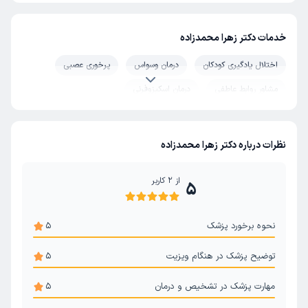
خدمات دکتر زهرا محمدزاده
اختلال یادگیری کودکان
درمان وسواس
پرخوری عصبی
مشاور روابط عاطفی
درمان اسکیزوفرنی
درمان اختلال شخصیت مرزی
درمان افسردگی
درمان استرس و اضطراب
ترک سیگار
تیک عصبی
نظرات درباره دکتر زهرا محمدزاده
بیش فعالی ADHD
ترک اعتیاد
از
2
کاربر
5
ناتوانی جنسی مردان و اختلال نعوظ
مشاوره مشکلات زناشویی
آلزایمر و فراموشی
درمان اختلال دو قطبی
نحوه برخورد پزشک
5
توضیح پزشک در هنگام ویزیت
5
مهارت پزشک در تشخیص و درمان
5