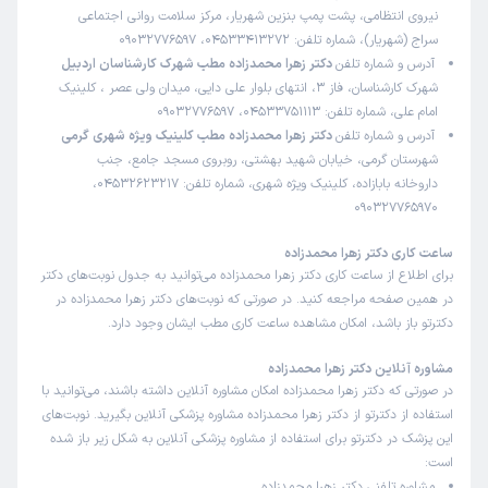
نیروی انتظامی، پشت پمپ بنزین شهریار، مرکز سلامت روانی اجتماعی
سراج (شهریار)، شماره تلفن: 04533413272، 09032776597
آدرس و شماره تلفن
دکتر زهرا محمدزاده مطب شهرک کارشناسان اردبیل
شهرک کارشناسان، فاز 3، انتهای بلوار علی دایی، میدان ولی عصر ، کلینیک
امام علی، شماره تلفن: 04533751113، 09032776597
آدرس و شماره تلفن
دکتر زهرا محمدزاده مطب کلینیک ویژه شهری گرمی
شهرستان گرمی، خیابان شهید بهشتی، روبروی مسجد جامع، جنب
داروخانه بابازاده، کلینیک ویژه شهری، شماره تلفن: 04532623217،
090327765970
ساعت کاری دکتر زهرا محمدزاده
برای اطلاع از ساعت کاری دکتر زهرا محمدزاده می‌توانید به جدول نوبت‌های دکتر
در همین صفحه مراجعه کنید. در صورتی که نوبت‌های دکتر زهرا محمدزاده در
دکترتو باز باشد، امکان مشاهده ساعت کاری مطب ایشان وجود دارد.
مشاوره آنلاین دکتر زهرا محمدزاده
در صورتی که دکتر زهرا محمدزاده امکان مشاوره آنلاین داشته باشند، می‌توانید با
استفاده از دکترتو از دکتر زهرا محمدزاده مشاوره پزشکی آنلاین بگیرید. نوبت‌های
این پزشک در دکترتو برای استفاده از مشاوره پزشکی آنلاین به شکل زیر باز شده
است:
مشاوره تلفنی دکتر زهرا محمدزاده