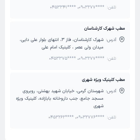
تلفن:
0903277****
،
0453341****
مطب شهرک کارشناسان
آدرس:
شهرک کارشناسان، فاز 3، انتهای بلوار علی دایی،
میدان ولی عصر ، کلینیک امام علی
تلفن:
0903277****
،
0453375****
مطب کلینیک ویژه شهری
آدرس:
شهرستان گرمی، خیابان شهید بهشتی، روبروی
مسجد جامع، جنب داروخانه بابازاده، کلینیک ویژه
شهری
تلفن:
09032776****
،
0453262****