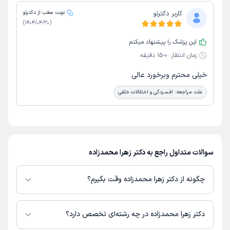
کاربر دکترتو
نوبت مطب از دکترتو
)
1404/04/30
(
این پزشک را پیشنهاد میکنم
زمان انتظار:
0-15 دقیقه
خیلی محترم وبرخورد عالی
علت مراجعه:
افسردگی و اختلالات خلقی
سوالات متداول راجع به دکتر زهرا محمدزاده
چگونه از دکتر زهرا محمدزاده وقت بگیرم؟
در صورتی که
دکتر زهرا محمدزاده
دارای پروفایل فعال و نوبت‌دهی باز در پلتفرم
دکترتو باشند، می‌توانید از طریق این پلتفرم برای دریافت نوبت اقدام کنید. در
دکتر زهرا محمدزاده در چه رشته‌ای تخصص دارد؟
صورت فعال بودن پروفایل پزشک در دکترتو، امکان مشاهده نوبت‌های آزاد، آدرس