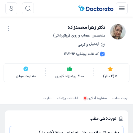
دکتر زهرا محمدزاده
متخصص اعصاب و روان (روانپزشکی)
اردبیل
گرمی
و
نوبت اینترنتی
کد نظام پزشکی
:
128296
5
(
2
نظر)
100
٪
پیشنهاد کاربران
50
نوبت موفق
نوبت مطب
مشاوره آنلاین
اطلاعات پزشک
نظرات
نوبت‌دهی مطب
مطب مرکز سلامت روانی اجتماعی سراج (شهریار)