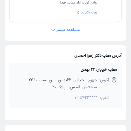
اولین نوبت آزاد مطب:
فردا
نوبت بگیرید
مشاهده بیشتر
آدرس مطب دکتر زهرا احمدی
مطب خیابان 22 بهمن
آدرس:
جهرم - خیابان 22بهمن - بن بست 10-22 -
ساختمان الماس - پلاک 20
تلفن:
0215423****