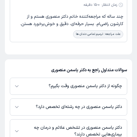
زمان انتظار:
0-15 دقیقه
چند ساله که مراجعه‌کننده خانم دکتر منصوری هستم و از
کارشون راضی‌ام. بسیار حرفه‌ای، دقیق و خوش‌برخورد هستن.
علت مراجعه:
ترمیم تمامی دندان ها
سوالات متداول راجع به دکتر یاسمن منصوری
چگونه از دکتر یاسمن منصوری وقت بگیرم؟
در صورتی که
دکتر یاسمن منصوری
دارای پروفایل فعال و نوبت‌دهی باز در پلتفرم
دکترتو باشند، می‌توانید از طریق این پلتفرم برای دریافت نوبت اقدام کنید. در
دکتر یاسمن منصوری در چه رشته‌ای تخصص دارد؟
صورت فعال بودن پروفایل پزشک در دکترتو، امکان مشاهده نوبت‌های آزاد، آدرس
مطب، شماره تماس، برنامه حضور در مطب، تصاویر پزشک، ساعات کاری و سایر
دکتر یاسمن منصوری در رشته‌های زیر (دندان پزشکی) تخصص دارند:
اطلاعات مرتبط با خدمات پزشکی و نوبت‌گیری ممکن است در پروفایل ایشان در
دندانپزشک
دکتر یاسمن منصوری در تشخص علائم و درمان چه
دکترتو در دسترس باشد
بیماری‌هایی تخصص دارند؟