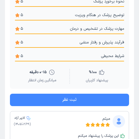
نحوه برخورد پزشک
5
توضیح پزشک در هنگام ویزیت
5
مهارت پزشک در تشخیص و درمان
5
فرآیند پذیرش و رفتار منشی
5
شرایط محیطی
5
100
%
0-15 دقیقه
پیشنهاد کاربران
میانگین زمان انتظار
ثبت نظر
میثم
کاربر آزاد
)
1405/02/29
(
این پزشک را پیشنهاد میکنم