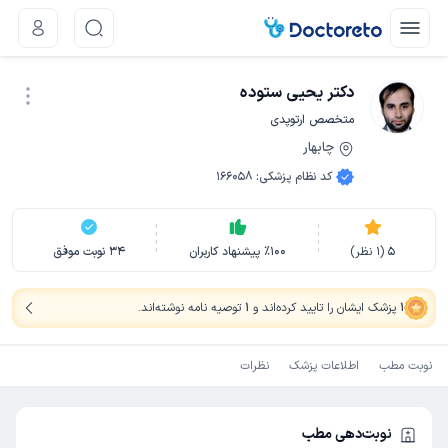
دکتر یحیی ستوده
متخصص ارتوپدی
چابهار
نوبت اینترنتی
کد نظام پزشکی
:
166058
5
(
1
نظر)
100
٪
پیشنهاد کاربران
34
نوبت موفق
1
پزشک ایشان را تایید کرده‌اند
و
1
توصیه نامه نوشته‌اند
.
نوبت مطب
اطلاعات پزشک
نظرات
نوبت‌دهی مطب