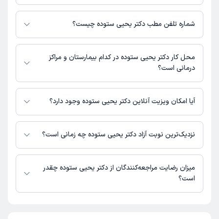
دکتر یحیی ستوده 1 مطب فعال دارند. آدرس مطب‌های دکتر یحیی ستوده به
شرح زیر است.
شماره تلفن مطب دکتر یحیی ستوده چیست؟
چابهار، خیابان ابن سینا، کلینیک خیام
مطب کلینیک خیام : 09385873010
محل کار دکتر یحیی ستوده در کدام بیمارستان و مراکز
درمانی است؟
اطلاعاتی درباره محل فعالیت دکتر یحیی ستوده در مراکز درمانی در دسترس
نیست.
آیا امکان ویزیت آنلاین دکتر یحیی ستوده وجود دارد؟
در حال حاضر اطلاعاتی درباره ارائه ویزیت آنلاین توسط دکتر یحیی ستوده در
دسترس نیست. برای دریافت اطلاعات دقیق‌تر، لطفاً با مطب تماس بگیرید.
نزدیک‌ترین نوبت آزاد دکتر یحیی ستوده چه زمانی است؟
دکتر یحیی ستوده از روز شنبه 17 مرداد 1405 بیمار جدید می‌پذیرند.
میزان رضایت مراجعه‌کنندگان از دکتر یحیی ستوده چقدر
است؟
تا کنون 1 نفر به دکتر یحیی ستوده رای داده‌اند. میانگین امتیازی دکتر یحیی
ستوده 5 از 5 است.