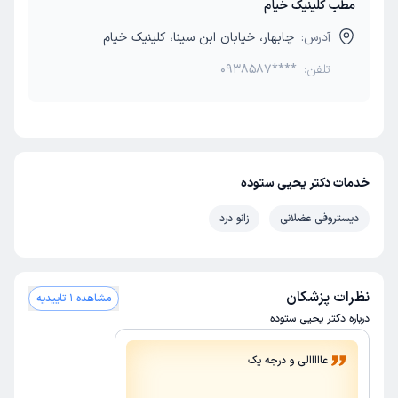
مطب کلینیک خیام
آدرس:
چابهار، خیابان ابن سینا، کلینیک خیام
تلفن:
0938587****
خدمات دکتر یحیی ستوده
دیستروفی عضلانی
زانو درد
نظرات پزشکان
مشاهده 1 تاییدیه
درباره دکتر یحیی ستوده
عااااالی و درجه یک