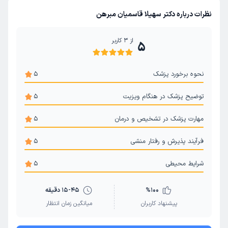
نظرات درباره دکتر سهیلا قاسمیان مبرهن
از
3
کاربر
5
نحوه برخورد پزشک
5
توضیح پزشک در هنگام ویزیت
5
مهارت پزشک در تشخیص و درمان
5
فرآیند پذیرش و رفتار منشی
5
شرایط محیطی
5
100
%
15-45 دقیقه
پیشنهاد کاربران
میانگین زمان انتظار