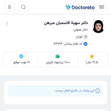
دکتر سهیلا قاسمیان مبرهن
دکتر عمومی
تهران
نوبت اینترنتی
کد نظام پزشکی
:
166984
5
(
3
نظر)
100
٪
پیشنهاد کاربران
17
نوبت موفق
این پزشک در دکترتو فعال نیست.