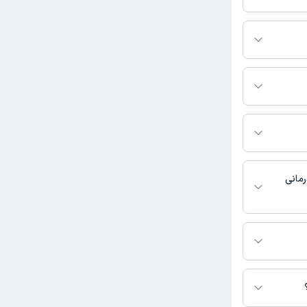
 کار, عمومی
ان را ویزیت
بت نشده است.
رمانی