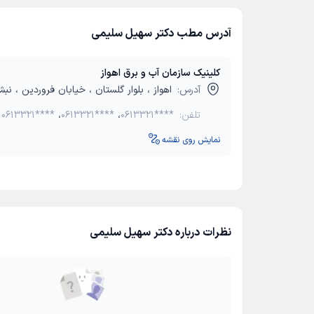
آدرس مطب دکتر سهیل سلیمی
کلینیک سازمان آب و برق اهواز
آدرس:
اهواز ، بلوار گلستان ، خیابان فروردین ، نب
تلفن:
0613321****
،
0613321****
،
0613321****
نمایش روی نقشه
نظرات درباره دکتر سهیل سلیمی