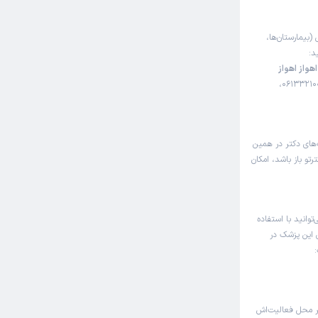
 (بیمارستان‌ها،
د:
هواز اهواز
اهواز ، بلوار گلستان ، خیابان فروردین ، نبش آذر، شماره تلفن: 06133210042،
‌های دکتر در همین
و باز باشد، امکان
وانید با استفاده
ی این پزشک در
 محل فعالیت‌اش