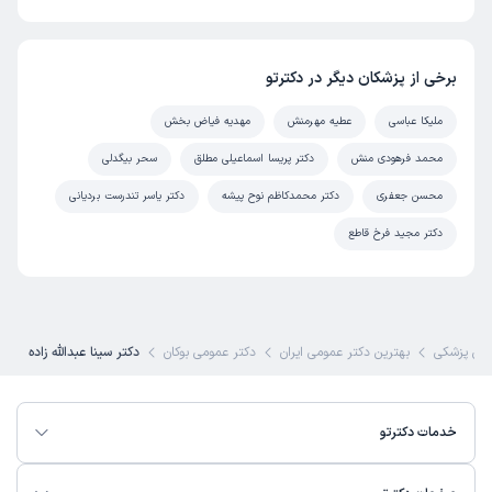
برخی از پزشکان دیگر در دکترتو
ملیکا عباسی
عطیه مهرمنش
مهدیه فیاض بخش
محمد فرهودی منش
دکتر پریسا اسماعیلی مطلق
سحر بیگدلی
محسن جعفری
دکتر محمدکاظم نوح پیشه
دکتر یاسر تندرست بردیانی
دکتر مجید فرخ قاطع
ی پزشکی
بهترین دکتر عمومی ایران
دکتر عمومی بوکان
دکتر سینا عبدالله زاده
خدمات دکترتو