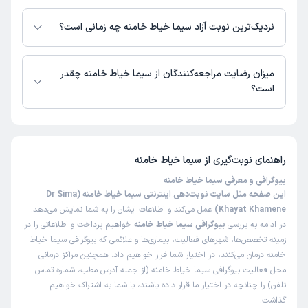
در حال حاضر اطلاعاتی درباره ارائه ویزیت آنلاین توسط سیما خیاط خامنه در
دسترس نیست. برای دریافت اطلاعات دقیق‌تر، لطفاً با مطب تماس بگیرید.
نزدیک‌ترین نوبت آزاد سیما خیاط خامنه چه زمانی است؟
زمان نوبت‌دهی و پذیرش بیماران با هماهنگی مطب مشخص می‌شود.
میزان رضایت مراجعه‌کنندگان از سیما خیاط خامنه چقدر
است؟
تاکنون امتیازی به سیما خیاط خامنه داده نشده است.
راهنمای نوبت‌گیری از
سیما خیاط خامنه
بیوگرافی و معرفی سیما خیاط خامنه
این صفحه مثل سایت نوبت‌دهی اینترنتی سیما خیاط خامنه (Dr Sima
Khayat Khamene)
عمل می‌کند و اطلاعات ایشان را به شما نمایش می‌دهد.
در ادامه به بررسی
بیوگرافی سیما خیاط خامنه
خواهیم پرداخت و اطلاعاتی را در
زمینه تخصص‌ها، شهرهای فعالیت، بیماری‌ها و علائمی که بیوگرافی سیما خیاط
خامنه درمان می‌کنند، در اختیار شما قرار خواهیم داد. همچنین مراکز درمانی
محل فعالیت بیوگرافی سیما خیاط خامنه (از جمله آدرس مطب، شماره تماس
تلفن) را چنانچه در اختیار ما قرار داده باشند، با شما به اشتراک خواهیم
گذاشت.