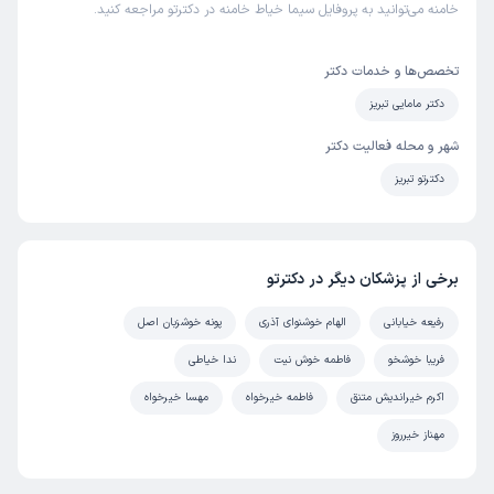
خامنه می‌توانید به پروفایل سیما خیاط خامنه در دکترتو مراجعه کنید.
تخصص‌ها و خدمات دکتر
دکتر مامایی تبریز
شهر و محله فعالیت دکتر
دکترتو تبریز
برخی از پزشکان دیگر در دکترتو
رفیعه خیابانی
الهام خوشنوای آذری
پونه خوشزبان اصل
فریبا خوشخو
فاطمه خوش نیت
ندا خیاطی
اکرم خیراندیش متنق
فاطمه خیرخواه
مهسا خیرخواه
مهناز خیرروز