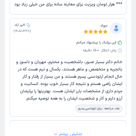
*** هزار تومان ویزیت برای معاینه ساده برای من خیلی زیاد بود
جواد
کاربر آزاد
)
1405/04/28
(
این پزشک را پیشنهاد میکنم
زمان انتظار:
0-15 دقیقه
خانم دکتر بسیار صبور، باشخصیت و محترم، مهربان و دلسوز و
باتجربه و متخصص و ماهر هستند، یکسال و نیم هست که در
حال انجام ارتودنسی پسرم هستند و من بسیار از رفتار و کار
ایشان راضی هستم و نتیجه کار بسیار خوب بوده. انسانیت و
مردم داری از مشخصات بارز ایشان هست. بهترینها را برایشان
آرزو دارم و کار و شخصیت ایشان را به همه توصیه میگنم.
علت مراجعه:
برای ارتودنسی پسرم
کاربر دکترتو
کاربر آزاد
نمایش بیشتر
(
1405/03/11
)