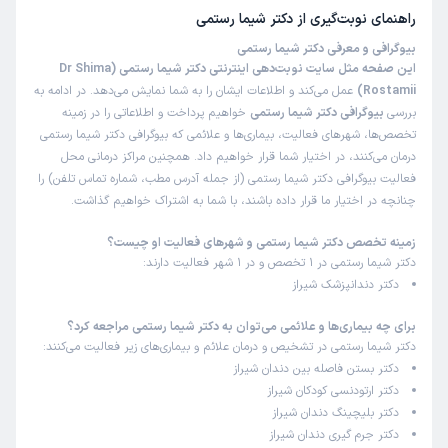
میکنن و برعکس بقیه کار رو به دستیار نمیدن!در طول درمان
راهنمای نوبت‌گیری از
دکتر شیما رستمی
نوبت ها همه به موقع و در پایان هم‌همون چیزی که میخواستم
بیوگرافی و معرفی دکتر شیما رستمی
شد.برخورد منشی عالی.ممنونم ازشون🌹💞
این صفحه مثل سایت نوبت‌دهی اینترنتی دکتر شیما رستمی (Dr Shima
Rostamii)
عمل می‌کند و اطلاعات ایشان را به شما نمایش می‌دهد. در ادامه به
علت مراجعه:
ارتودنسی
بررسی
بیوگرافی دکتر شیما رستمی
خواهیم پرداخت و اطلاعاتی را در زمینه
تخصص‌ها، شهرهای فعالیت، بیماری‌ها و علائمی که بیوگرافی دکتر شیما رستمی
کاربر دکترتو
کاربر آزاد
درمان می‌کنند، در اختیار شما قرار خواهیم داد. همچنین مراکز درمانی محل
)
1404/08/10
(
فعالیت بیوگرافی دکتر شیما رستمی (از جمله آدرس مطب، شماره تماس تلفن) را
چنانچه در اختیار ما قرار داده باشند، با شما به اشتراک خواهیم گذاشت.
این پزشک را پیشنهاد میکنم
زمان انتظار:
0-15 دقیقه
زمینه تخصص دکتر شیما رستمی و شهرهای فعالیت او چیست؟
دکتر شیما رستمی در 1 تخصص و در 1 شهر فعالیت دارند:
من خودم ارتودنسی انجام دادم و آنقدر دکتر حرفه ای بودن که
دکتر دندانپزشک شیراز
بعد از من اعضای خانوادم هم پیش ایشون مراجعه کردن پدر و
مادرم برای جرم گیری و معاینه دندان و لثه ها دخترخالم برای
برای چه بیماری‌ها و علائمی می‌توان به دکتر شیما رستمی مراجعه کرد؟
معاینه و بلیچینگ و دکتر واقعا عالی هستن و با حوصله و تمیز
دکتر شیما رستمی در تشخیص و درمان علائم و بیماری‌های زیر فعالیت می‌کنند:
دکتر بستن فاصله بین دندان شیراز
کار انجام میدن❤ هروقت هم رفتم مطب برای ویزیت زیر نیم
دکتر ارتودنسی کودکان شیراز
ساعت نوبتم شده و معطل نشدم نقطه قوت بعدیشون هم این
دکتر بلیچینگ دندان شیراز
هستش که کارآموز بالای سرم برای ویزیت و معاینه نیومده و
دکتر جرم گیری دندان شیراز
صفر تا صد کار رو خود خانم دکتر برام انجام دادن ممنونم