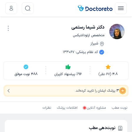
دکتر شیما رستمی
متخصص ارتودانتیکس
شیراز
نوبت اینترنتی
کد نظام پزشکی
:
133067
4.8
(
67
نظر)
96
٪
پیشنهاد کاربران
488
نوبت موفق
3
پزشک ایشان را تایید کرده‌اند
.
نوبت مطب
مشاوره آنلاین
اطلاعات پزشک
نظرات
نوبت‌دهی مطب