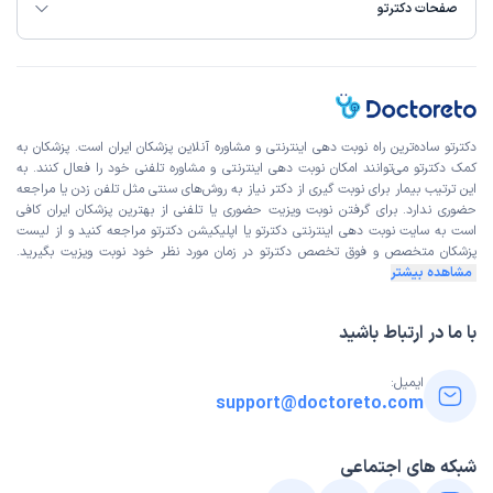
صفحات دکترتو
)
1403/09/21
(
این پزشک را پیشنهاد میکنم
زمان انتظار:
0-15 دقیقه
پسرم فک پایینش عقب بود ایشون با مهارت و انجام کار در
زمان درستی که پیشنهاد دادن کار رو انجام دادن و بعد از اون
دکترتو ساده‌ترین راه نوبت‌ دهی اینترنتی و مشاوره آنلاین پزشکان ایران است. پزشکان به
کمک دکترتو می‌توانند امکان نوبت دهی اینترنتی و مشاوره تلفنی خود را فعال کنند. به
اورتودنسی رو انجام دادن که خیلی خوب پیشرفت و الان کار به
این ترتیب بیمار برای نوبت گیری از دکتر نیاز به روش‌های سنتی مثل تلفن زدن یا مراجعه
مرحله اخر رسیده که دیگه تا ۱۹ سالگی پشت دندونش میمونه و
حضوری ندارد. برای گرفتن نوبت ویزیت حضوری یا تلفنی از بهترین پزشکان ایران کافی
واقعا ما راضی هستیم
است به
سایت نوبت دهی اینترنتی
دکترتو یا اپلیکیشن دکترتو مراجعه کنید و از
لیست
پزشکان متخصص و فوق تخصص
دکترتو در زمان مورد نظر خود نوبت ویزیت بگیرید.
مشاهده بیشتر
آدرینا
نوبت مطب از دکترتو
)
1403/09/10
(
با ما در ارتباط باشید
این پزشک را پیشنهاد میکنم
ایمیل:
زمان انتظار:
0-15 دقیقه
support@doctoreto.com
دکتر بسیار عالی ماهر و استاد در درمان برای درمان فک دخترم
رفتم که با پیگیری های مجدانه دکتر دخترم فکش عالی و دندان
شبکه های اجتماعی
هایش مرتب و فک بالا و پایین روی هم قرار گرفت واقعا از رفتار