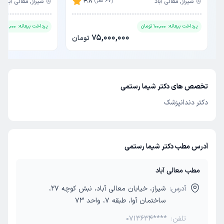
4.8
شیراز, معالی آباد
(67 نظر)
شیراز, معالی آباد
پرداخت بیعانه:
100,000
تومان
پرداخت بیعانه:
100,000
تو
75,000,000
تومان
تخصص های دکتر شیما رستمی
دکتر دندانپزشک
آدرس مطب دکتر شیما رستمی
مطب معالی آباد
آدرس:
شیراز، خیابان معالی آباد، نبش کوچه 27،
ساختمان آوا، طبقه 7، واحد 73
تلفن:
0713634****