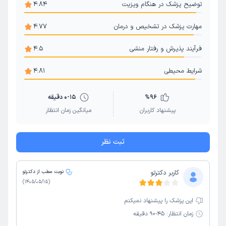
توضیح پزشک در هنگام ویزیت
4.84
مهارت پزشک در تشخیص و درمان
4.77
فرآیند پذیرش و رفتار منشی
4.5
شرایط محیطی
4.81
96
%
0-15 دقیقه
پیشنهاد کاربران
میانگین زمان انتظار
ثبت نظر
کاربر دکترتو
نوبت مطب از دکترتو
)
1405/05/15
(
این پزشک را پیشنهاد نمیکنم
زمان انتظار:
45-90 دقیقه