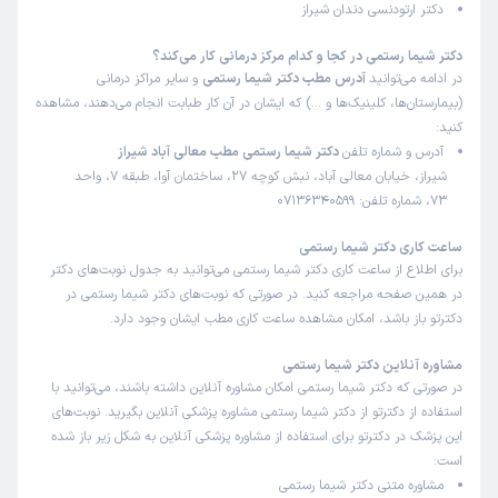
دکتر ارتودنسی دندان شیراز
ازشون
دکتر شیما رستمی در کجا و کدام مرکز درمانی کار می‌کند؟
علت مراجعه:
ارتودنسی
در ادامه می‌توانید
آدرس مطب دکتر شیما رستمی
و سایر مراکز درمانی
(بیمارستان‌ها، کلینیک‌ها و …) که ایشان در آن کار طبابت انجام می‌دهند، مشاهده
نرگس
کاربر آزاد
کنید:
)
1404/08/10
(
آدرس و شماره تلفن
دکتر شیما رستمی مطب معالی آباد شیراز
شیراز، خیابان معالی آباد، نبش کوچه 27، ساختمان آوا، طبقه 7، واحد
این پزشک را پیشنهاد میکنم
73، شماره تلفن: 07136340599
زمان انتظار:
0-15 دقیقه
ساعت کاری دکتر شیما رستمی
بسیار خوش برخورد و صفر تا صد درمان را خود خانم دکتر انجام
برای اطلاع از ساعت کاری دکتر شیما رستمی می‌توانید به جدول نوبت‌های دکتر
میدادن واقعاااا راضی بودمممم
در همین صفحه مراجعه کنید. در صورتی که نوبت‌های دکتر شیما رستمی در
دکترتو باز باشد، امکان مشاهده ساعت کاری مطب ایشان وجود دارد.
علت مراجعه:
نامرتبی دندان
مشاوره آنلاین دکتر شیما رستمی
در صورتی که دکتر شیما رستمی امکان مشاوره آنلاین داشته باشند، می‌توانید با
کاربر دکترتو
نوبت مطب از دکترتو
استفاده از دکترتو از دکتر شیما رستمی مشاوره پزشکی آنلاین بگیرید. نوبت‌های
)
1404/06/04
(
این پزشک در دکترتو برای استفاده از مشاوره پزشکی آنلاین به شکل زیر باز شده
این پزشک را پیشنهاد نمیکنم
است:
زمان انتظار:
15-45 دقیقه
مشاوره متنی دکتر شیما رستمی