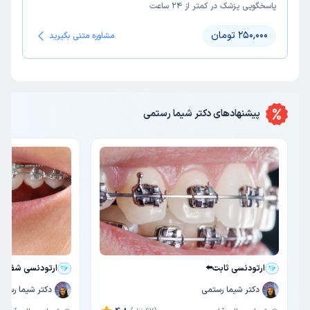
پاسخگویی پزشک در کمتر از ۲۴ ساعت
250,000 تومان
مشاوره متنی بگیرید
پیشنهاد‌های
دکتر شیما رستمی
ارتودنسی ثابت⬅️
ارتودنسی شفاف 
دکتر شیما رستمی
دکتر شیما رستم