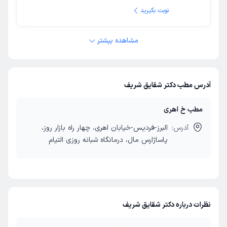
نوبت بگیرید
مشاهده بیشتر
آدرس مطب دکتر شقایق شریف
مطب خ اهری
آدرس:
البرز-فردیس-خیابان اهری، چهار راه بازار روز،
پاساژارس مال، درمانگاه شبانه روزی التیام
نظرات درباره دکتر شقایق شریف