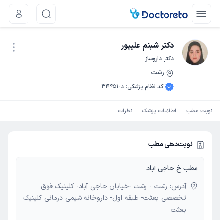
دکتر شبنم علیپور
دکتر داروساز
رشت
نوبت اینترنتی
کد نظام پزشکی
:
د-34451
نوبت مطب
اطلاعات پزشک
نظرات
نوبت‌دهی مطب
مطب خ حاجی آباد
آدرس: رشت - رشت -خیابان حاجی آباد- کلینیک فوق
تخصصی بعثت- طبقه اول- داروخانه شیمی درمانی کلینیک
بعثت