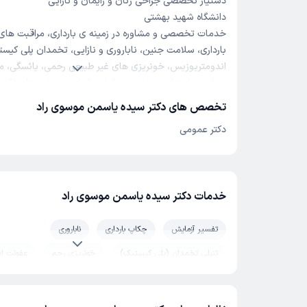
دستیار تخصصی جراحی زنان و زایمان و نازایی
دانشگاه شهید بهشتی
خدمات تخصصی و مشاوره در زمینه ی بارداری، مراقبت های ب
بارداری، سلامت جنین، ناباروری و نازایی، تخمدان پلی کیست
اندومتریوزیس، خونریزی های غیر طبیعی رحمی، یائسگی، مش
جمله بی اختیاری و عفونت، زگیل تناسلی، عفونت های لگنی و 
تخصص های دکتر سیده یاسمن موسوی راد
دکتر عمومی
خدمات دکتر سیده یاسمن موسوی راد
تفسیر آزمایش
چکاپ بارداری
ناباروری
تنبلی تخمدان (پلی کیستیک)
خونریزی رحم
عفونت ادر