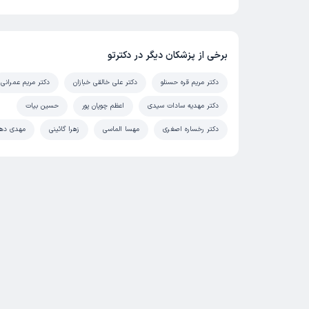
برخی از پزشکان دیگر در دکترتو
دکتر مریم قره حسنلو
دکتر علی خالقی خبازان
دکتر مریم عمرانی
دکتر مهدیه سادات سیدی
اعظم چوپان پور
حسین بیات
دکتر رخساره اصغری
مهسا الماسی
زهرا گائینی
مهدی دهز