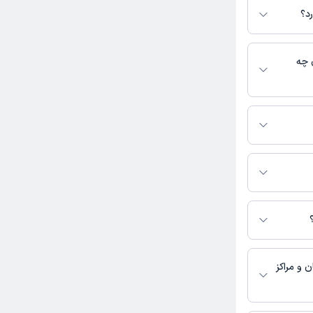
کنید. در صورت فعال
د؟
مطب، شماره تماس،
بط با خدمات
 باشد
 چه
تبط با عمومی
 می‌کند.
‌ای بیماران را
ن صفحه ثبت نشده
 و مراکز
رمانی در دسترس