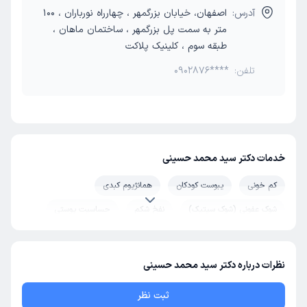
آدرس:
اصفهان، خیابان بزرگمهر ، چهارراه نورباران ، 100
متر به سمت پل بزرگمهر ، ساختمان ماهان ،
طبقه سوم ، کلینیک پلاکت
تلفن:
0902876****
خدمات دکتر سید محمد حسینی
کم خونی
یبوست کودکان
همانژیوم کبدی
شوک عفونی (شوک سپتیک)
نفخ شکم
حساسیت پوستی
آزمایش هپاتیت سی
گوش و حلق و بینی کودکان
همانژیوم
عدم تحمل گلوتن (حساسیت به گلوتن)
زردی
هپاتیت ب
نظرات درباره دکتر سید محمد حسینی
درمان اختلال خواب
سندروم شوگرن
بیماری لایم
ثبت نظر
هیپوفیز
سندرم رینود
هپاتیت