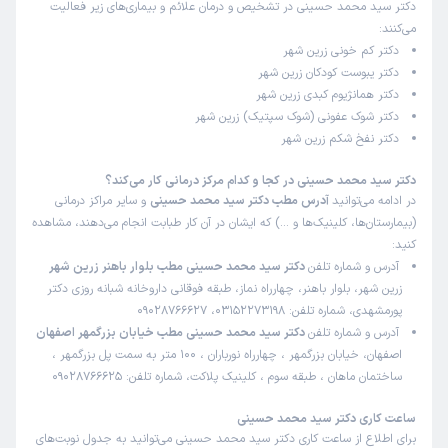
دکتر سید محمد حسینی در تشخیص و درمان علائم و بیماری‌های زیر فعالیت
می‌کنند:
دکتر کم خونی زرین شهر
دکتر یبوست کودکان زرین شهر
دکتر همانژیوم کبدی زرین شهر
دکتر شوک عفونی (شوک سپتیک) زرین شهر
دکتر نفخ شکم زرین شهر
دکتر سید محمد حسینی در کجا و کدام مرکز درمانی کار می‌کند؟
در ادامه می‌توانید
آدرس مطب دکتر سید محمد حسینی
و سایر مراکز درمانی
(بیمارستان‌ها، کلینیک‌ها و …) که ایشان در آن کار طبابت انجام می‌دهند، مشاهده
کنید:
آدرس و شماره تلفن
دکتر سید محمد حسینی مطب بلوار باهنر زرین شهر
زرین شهر، بلوار باهنر، چهارراه نماز، طبقه فوقانی داروخانه شبانه روزی دکتر
پورمشهدی، شماره تلفن: 03152273198، 09028766627
آدرس و شماره تلفن
دکتر سید محمد حسینی مطب خیابان بزرگمهر اصفهان
اصفهان، خیابان بزرگمهر ، چهارراه نورباران ، 100 متر به سمت پل بزرگمهر ،
ساختمان ماهان ، طبقه سوم ، کلینیک پلاکت، شماره تلفن: 09028766625
ساعت کاری دکتر سید محمد حسینی
برای اطلاع از ساعت کاری دکتر سید محمد حسینی می‌توانید به جدول نوبت‌های