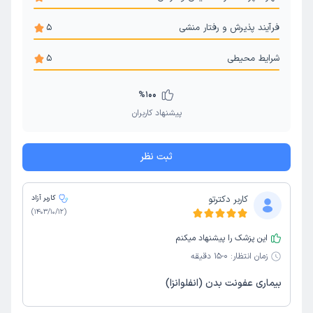
فرآیند پذیرش و رفتار منشی
5
شرایط محیطی
5
%
100
پیشنهاد کاربران
ثبت نظر
کاربر دکترتو
کاربر آزاد
)
1403/10/12
(
این پزشک را پیشنهاد میکنم
زمان انتظار:
0-15 دقیقه
بیماری عفونت بدن (انفلوانزا)