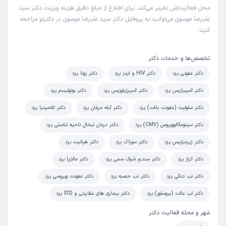
محل فعالیت‌اش تغییر می‌کند. برای اطلاع از مبلغ دقیق هزینه ویزیت دکتر سید
علیرضا موسوی می‌توانید به پروفایل دکتر سید علیرضا موسوی در دکترتو مراجعه
کنید.
تخصص‌ها و خدمات دکتر
دکتر عفونی یزد
دکتر HIV و ایدز یزد
دکتر زونا یزد
دکتر آمیبیازیس یزد
دکتر آسپرژیلوزیس یزد
دکتر بوتولیسم یزد
دکتر سلولیت (عفونت بافت) یزد
دکتر آبله مرغان یزد
دکتر کلامیدیا یزد
دکتر سیتومگالوویروس (CMV) یزد
دکتر درمان تبخال ناحیه تناسلی یزد
دکتر ژیردیازیس یزد
دکتر سوزاک یزد
دکتر هپاتیت یزد
دکتر کزاز یزد
دکتر سندرم شوک سمی یزد
دکتر مالاریا یزد
دکتر تب دنگی یزد
دکتر تب حصبه یزد
دکتر عفونت ویروسی یزد
دکتر تب مالت (بروسلوز) یزد
دکتر بیماری های مقاربتی و STD یزد
شهر و محله فعالیت دکتر