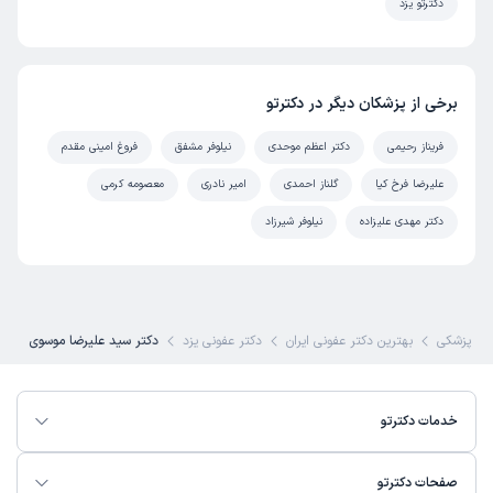
دکترتو یزد
برخی از پزشکان دیگر در دکترتو
فریناز رحیمی
دکتر اعظم موحدی
نیلوفر مشفق
فروغ امینی مقدم
علیرضا فرخ کیا
گلناز احمدی
امیر نادری
معصومه کرمی
دکتر مهدی علیزاده
نیلوفر شیرزاد
ی پزشکی
بهترین دکتر عفونی ایران
دکتر عفونی یزد
دکتر سید علیرضا موسوی
خدمات دکترتو
صفحات دکترتو