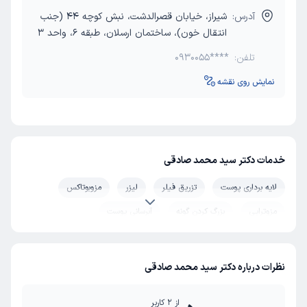
آدرس:
شیراز، خیابان قصرالدشت، نبش کوچه 44 (جنب
انتقال خون)، ساختمان ارسلان، طبقه 6، واحد 3
تلفن:
0930055****
نمایش روی نقشه
خدمات دکتر سید محمد صادقی
لایه برداری پوست
تزریق فیلر
لیزر
مزوبوتاکس
مزوتراپی
بزرگ کردن گونه
آبرسانی پوست
جوانسازی پوست
نظرات درباره دکتر سید محمد صادقی
از
2
کاربر