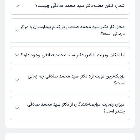
صادقی به شرح زیر است.
شماره تلفن مطب دکتر سید محمد صادقی چیست؟
شیراز، خیابان قصرالدشت، نبش کوچه 44 (جنب انتقال خون)، ساختمان
ارسلان، طبقه 6، واحد 3
مطب قصرالدشت : 09300552511
محل کار دکتر سید محمد صادقی در کدام بیمارستان و مراکز
درمانی است؟
اطلاعاتی درباره محل فعالیت دکتر سید محمد صادقی در مراکز درمانی در
دسترس نیست.
آیا امکان ویزیت آنلاین دکتر سید محمد صادقی وجود دارد؟
در حال حاضر اطلاعاتی درباره ارائه ویزیت آنلاین توسط دکتر سید محمد صادقی
در دسترس نیست. برای دریافت اطلاعات دقیق‌تر، لطفاً با مطب تماس بگیرید.
نزدیک‌ترین نوبت آزاد دکتر سید محمد صادقی چه زمانی
است؟
دکتر سید محمد صادقی از روز جمعه 16 مرداد 1405 بیمار جدید می‌پذیرند.
میزان رضایت مراجعه‌کنندگان از دکتر سید محمد صادقی
چقدر است؟
تا کنون 2 نفر به دکتر سید محمد صادقی رای داده‌اند. میانگین امتیازی دکتر
سید محمد صادقی 5 از 5 است.