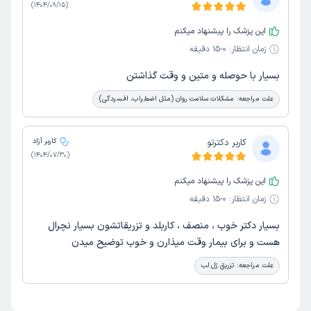
)
1404/09/15
(
این پزشک را پیشنهاد میکنم
زمان انتظار:
0-15 دقیقه
بسیار با حوصله و متین و وقت گذاشتن
علت مراجعه:
مشکلات سلامت روان (مثل اضطراب، افسردگی)
کاربر دکترتو
کاربر آزاد
)
1404/07/30
(
این پزشک را پیشنهاد میکنم
زمان انتظار:
0-15 دقیقه
بسیار دکتر خوب ، منصف ، کاربلد و تزریقاتشون بسیار نچرال
هست و برای بیمار وقت میذارن و خوب توضیح میدن
علت مراجعه:
تزریق ژل لب