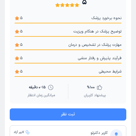
5
نحوه برخورد پزشک
5
توضیح پزشک در هنگام ویزیت
5
مهارت پزشک در تشخیص و درمان
5
فرآیند پذیرش و رفتار منشی
5
شرایط محیطی
5
100
%
0-15 دقیقه
پیشنهاد کاربران
میانگین زمان انتظار
ثبت نظر
کاربر دکترتو
کاربر آزاد