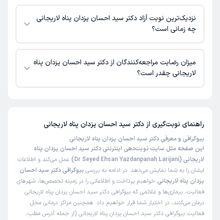
در حال حاضر دکتر سید احسان یزدان پناه لاریجانی مشاوره پزشکی تلفنی فعال
دارند.
نزدیک‌ترین نوبت آزاد دکتر سید احسان یزدان پناه لاریجانی
چه زمانی است؟
دکتر سید احسان یزدان پناه لاریجانی از روز دوشنبه 19 مرداد 1405 بیمار جدید
می‌پذیرند.
میزان رضایت مراجعه‌کنندگان از دکتر سید احسان یزدان پناه
لاریجانی چقدر است؟
تاکنون امتیازی به دکتر سید احسان یزدان پناه لاریجانی داده نشده است.
راهنمای نوبت‌گیری از
دکتر سید احسان یزدان پناه لاریجانی
بیوگرافی و معرفی دکتر سید احسان یزدان پناه لاریجانی
این صفحه مثل سایت نوبت‌دهی اینترنتی دکتر سید احسان یزدان پناه
لاریجانی (Dr Seyed Ehsan Yazdanpanah Larijani)
عمل می‌کند و اطلاعات
ایشان را به شما نمایش می‌دهد. در ادامه به بررسی
بیوگرافی دکتر سید احسان
یزدان پناه لاریجانی
خواهیم پرداخت و اطلاعاتی را در زمینه تخصص‌ها، شهرهای
فعالیت، بیماری‌ها و علائمی که بیوگرافی دکتر سید احسان یزدان پناه لاریجانی
درمان می‌کنند، در اختیار شما قرار خواهیم داد. همچنین مراکز درمانی محل
فعالیت بیوگرافی دکتر سید احسان یزدان پناه لاریجانی (از جمله آدرس مطب،