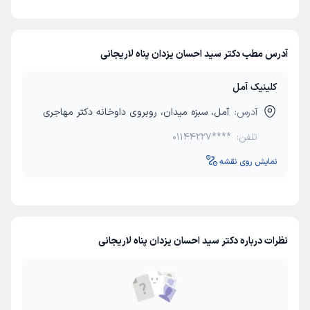
آدرس مطب دکتر سید احسان یزدان پناه لاریجانی
کلینیک آمل
آدرس:
آمل، سبزه میدان، روبروی داوخانه دکتر مهاجری
تلفن:
01144227****
نمایش روی نقشه
نظرات درباره دکتر سید احسان یزدان پناه لاریجانی