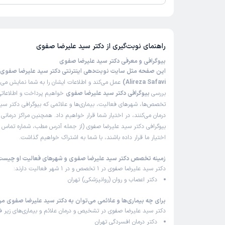
این پزشک را پیشنهاد نمیکنم
تا کنون 14 نفر به دکتر سید علیرضا صفوی رای داده‌اند. میانگین امت
زمان انتظار:
بیش از 90 دقیقه
علیرضا صفوی 5 از 5 است.
از چند روز پیش نوبت گرفتم، ولی منشی دکتر گفتن سایت 
ما اعلام نکرده که شما وقت دارین، بنابراین نوبتم لغو ش
راهنمای نوبت‌گیری از
دکتر سید علیرضا صفوی
دیگه ای ندارم وامروز رو مرخصی گرفته بودم، متاسفانه 
بیوگرافی و معرفی دکتر سید علیرضا صفوی
دوشنبه وقت مجدد داد، باید دوباره مرخصی بگیرم، این خ
برای وقت بیمار ارزشی قایل نیستن
Alireza Safavi)
عمل می‌کند و اطلاعات ایشان را به شما نمایش می‌د
بررسی
بیوگرافی دکتر سید علیرضا صفوی
خواهیم پرداخت و اطلاعاتی ر
علت مراجعه:
اضطراب، استرس و وسواس
تخصص‌ها، شهرهای فعالیت، بیماری‌ها و علائمی که بیوگرافی دکتر س
درمان می‌کنند، در اختیار شما قرار خواهیم داد. همچنین مراکز درمان
بیوگرافی دکتر سید علیرضا صفوی (از جمله آدرس مطب، شماره تماس تل
کاربر دکترتو
ن
)
1404/06/04
(
اختیار ما قرار داده باشند، با شما به اشتراک خواهیم گذاشت.
این پزشک را پیشنهاد نمیکنم
زمینه تخصص دکتر سید علیرضا صفوی و شهرهای فعالیت او چیست
دکتر سید علیرضا صفوی در 1 تخصص و در 1 شهر فعالیت دارند:
زمان انتظار:
45-90 دقیقه
دکتر اعصاب و روان (روانپزشکی) تهران
عدم رضایت
برای چه بیماری‌ها و علائمی می‌توان به دکتر سید علیرضا صفوی مر
علت مراجعه:
اختلالات خواب (بی‌خوابی یا کابوس)
دکتر سید علیرضا صفوی در تشخیص و درمان علائم و بیماری‌های زیر فع
دکتر درمان افسردگی تهران