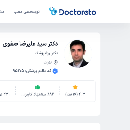
نوبت‌دهی مطب
مشا
دکتر سید علیرضا صفوی
دکتر روانپزشک
تهران
کد نظام پزشکی
:
95205
4.3
86
٪
پیشنهاد کاربران
231
نو
(
14
نظر)