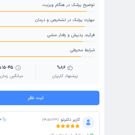
توضیح پزشک در هنگام ویزیت
مهارت پزشک در تشخیص و درمان
فرآیند پذیرش و رفتار منشی
شرایط محیطی
86
%
15-45 دقیقه
پیشنهاد کاربران
میانگین زمان 
ثبت نظر
کاربر دکترتو
ن
)
1405/02/22
(