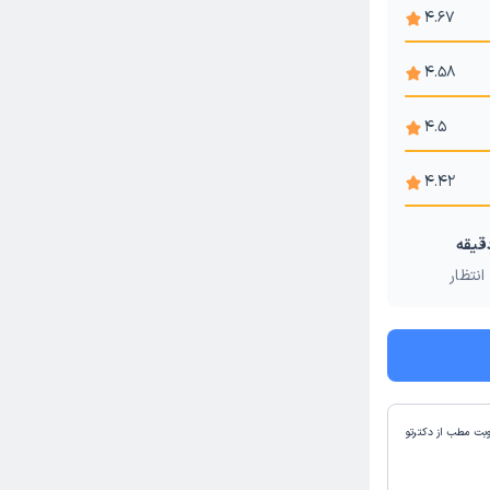
4.67
4.58
4.5
4.42
انتظار
وبت مطب از دکترتو