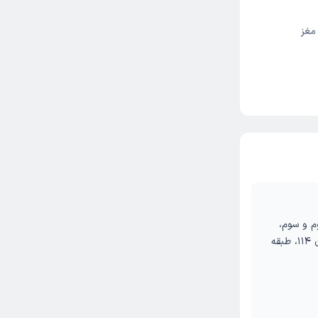
مغز
م و سوم،
کوچه داروخانه مینا (188 شرقی )، ساختمان 114، طبقه