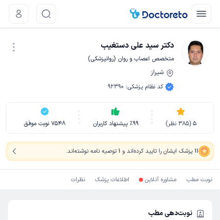
دکتر سید علی دستغیب
متخصص اعصاب و روان (روانپزشکی)
شیراز
نوبت اینترنتی
کد نظام پزشکی
:
92390
5
(
385
نظر)
99
٪
پیشنهاد کاربران
7548
نوبت موفق
11
پزشک ایشان را تایید کرده‌اند
و
1
توصیه نامه نوشته‌اند
.
نوبت مطب
مشاوره آنلاین
اطلاعات پزشک
نظرات
نوبت‌دهی مطب