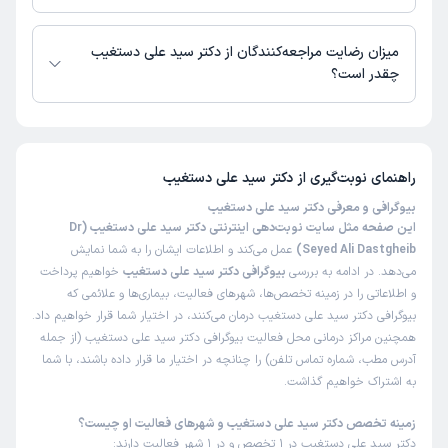
دکتر سید علی دستغیب از روز دوشنبه 19 مرداد 1405 بیمار جدید می‌پذیرند.
علت مراجعه:
درمان اختلالات دوقطبی
میزان رضایت مراجعه‌کنندگان از دکتر سید علی دستغیب
چقدر است؟
کاربر دکترتو
نوبت مطب از دکترتو
تا کنون 385 نفر به دکتر سید علی دستغیب رای داده‌اند. میانگین امتیازی دکتر
)
1405/03/19
(
سید علی دستغیب 5 از 5 است.
این پزشک را پیشنهاد میکنم
زمان انتظار:
0-15 دقیقه
راهنمای نوبت‌گیری از
دکتر سید علی دستغیب
بیوگرافی و معرفی دکتر سید علی دستغیب
همگی عالی
این صفحه مثل سایت نوبت‌دهی اینترنتی دکتر سید علی دستغیب (Dr
علت مراجعه:
Seyed Ali Dastgheib)
افسردگی و اختلالات خلقی
عمل می‌کند و اطلاعات ایشان را به شما نمایش
می‌دهد. در ادامه به بررسی
بیوگرافی دکتر سید علی دستغیب
خواهیم پرداخت
و اطلاعاتی را در زمینه تخصص‌ها، شهرهای فعالیت، بیماری‌ها و علائمی که
مشاوره تلفنی از دکترتو
بیوگرافی دکتر سید علی دستغیب درمان می‌کنند، در اختیار شما قرار خواهیم داد.
گل شکر
)
1405/03/13
(
همچنین مراکز درمانی محل فعالیت بیوگرافی دکتر سید علی دستغیب (از جمله
آدرس مطب، شماره تماس تلفن) را چنانچه در اختیار ما قرار داده باشند، با شما
این پزشک را پیشنهاد میکنم
به اشتراک خواهیم گذاشت.
عالی بود
زمینه تخصص دکتر سید علی دستغیب و شهرهای فعالیت او چیست؟
دکتر سید علی دستغیب در 1 تخصص و در 1 شهر فعالیت دارند: