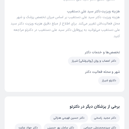
زمان انتظار:
0-15 دقیقه
هزینه ویزیت دکتر سید علی دستغیب
بهترین و دلسوزترین دکتر استان و حتی کشور
هزینه ویزیت دکتر سید علی دستغیب بر اساس میزان تخصص پزشک و شهر
محل فعالیت‌اش تغییر می‌کند. برای اطلاع از مبلغ دقیق هزینه ویزیت دکتر سید
علی دستغیب می‌توانید به پروفایل دکتر سید علی دستغیب در دکترتو مراجعه
مشاوره تلفنی از دکترتو
کنید.
زینب
)
1405/03/09
(
این پزشک را پیشنهاد میکنم
تخصص‌ها و خدمات دکتر
دکتر اعصاب و روان (روانپزشکی) شیراز
خیلی عالی ان
شهر و محله فعالیت دکتر
دکترتو شیراز
کاربر دکترتو
نوبت مطب از دکترتو
)
1405/03/03
(
این پزشک را پیشنهاد نمیکنم
زمان انتظار:
15-45 دقیقه
برخی از پزشکان دیگر در دکترتو
عدم رضایت
دکتر مجید راسخی
دکتر حسین فهیمی هنزائی
علت مراجعه:
اختلالات خواب (بی‌خوابی یا کابوس)
دکتر سیدمحمدعلی حسامی
دکتر سامان پور حسینی
دکتر جواد عنایت