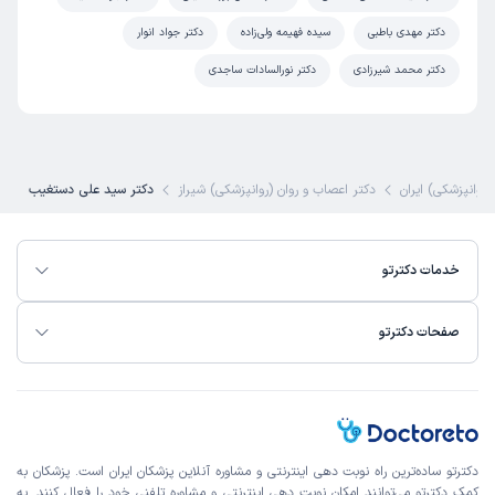
دکتر مهدی باطبی
سیده فهیمه ولی‌زاده
دکتر جواد انوار
محمدامیر
نوبت مطب از دکترتو
دکتر محمد شیرزادی
دکتر نورالسادات ساجدی
)
1405/02/30
(
این پزشک را پیشنهاد میکنم
زمان انتظار:
15-45 دقیقه
(روانپزشکی) ایران
دکتر اعصاب و روان (روانپزشکی) شیراز
دکتر سید علی دستغیب
همه چیز نرمال و خوب بود
علت مراجعه:
اضطراب، استرس و وسواس
خدمات دکترتو
کاربر دکترتو
نوبت مطب از دکترتو
)
1405/02/29
(
صفحات دکترتو
این پزشک را پیشنهاد میکنم
زمان انتظار:
0-15 دقیقه
عالی بودن ایشون 👌🏻👌🏻
علت مراجعه:
افسردگی و اختلالات خلقی
دکترتو ساده‌ترین راه نوبت‌ دهی اینترنتی و مشاوره آنلاین پزشکان ایران است. پزشکان به
کمک دکترتو می‌توانند امکان نوبت دهی اینترنتی و مشاوره تلفنی خود را فعال کنند. به