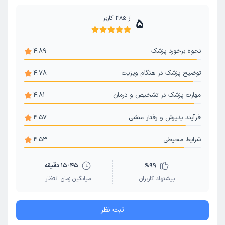
از
385
کاربر
5
نحوه برخورد پزشک
4.89
توضیح پزشک در هنگام ویزیت
4.78
مهارت پزشک در تشخیص و درمان
4.81
فرآیند پذیرش و رفتار منشی
4.57
شرایط محیطی
4.53
99
%
15-45 دقیقه
پیشنهاد کاربران
میانگین زمان انتظار
ثبت نظر