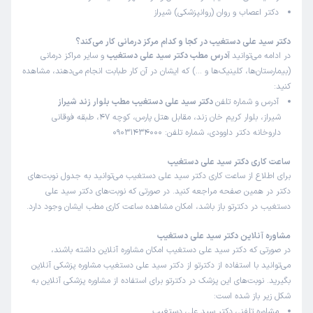
دکتر اعصاب و روان (روانپزشکی) شیراز
مشاوره تلفنی از دکترتو
پریجان
)
1405/03/12
(
دکتر سید علی دستغیب در کجا و کدام مرکز درمانی کار می‌کند؟
در ادامه می‌توانید
آدرس مطب دکتر سید علی دستغیب
و سایر مراکز درمانی
این پزشک را پیشنهاد میکنم
(بیمارستان‌ها، کلینیک‌ها و …) که ایشان در آن کار طبابت انجام می‌دهند، مشاهده
همه چی عالی هست طبابت دکتر بینطیرهست
کنید:
آدرس و شماره تلفن
دکتر سید علی دستغیب مطب بلوار زند شیراز
شیراز، بلوار کریم خان زند، مقابل هتل پارس، کوچه 47، طبقه فوقانی
داروخانه دکتر داوودی، شماره تلفن: 09031434000
مهدی
نوبت مطب از دکترتو
)
1405/03/11
(
ساعت کاری دکتر سید علی دستغیب
این پزشک را پیشنهاد میکنم
برای اطلاع از ساعت کاری دکتر سید علی دستغیب می‌توانید به جدول نوبت‌های
زمان انتظار:
0-15 دقیقه
دکتر در همین صفحه مراجعه کنید. در صورتی که نوبت‌های دکتر سید علی
دستغیب در دکترتو باز باشد، امکان مشاهده ساعت کاری مطب ایشان وجود دارد.
بسیار عالی
مشاوره آنلاین دکتر سید علی دستغیب
در صورتی که دکتر سید علی دستغیب امکان مشاوره آنلاین داشته باشند،
می‌توانید با استفاده از دکترتو از دکتر سید علی دستغیب مشاوره پزشکی آنلاین
مهدی
نوبت مطب از دکترتو
)
1405/03/11
(
بگیرید. نوبت‌های این پزشک در دکترتو برای استفاده از مشاوره پزشکی آنلاین به
شکل زیر باز شده است:
این پزشک را پیشنهاد میکنم
مشاوره تلفنی دکتر سید علی دستغیب