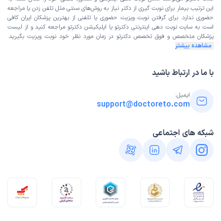
این ترتیب بیمار برای نوبت گیری از دکتر نیاز به روش‌های سنتی مثل تلفن زدن یا مراجعه
حضوری ندارد. برای گرفتن نوبت ویزیت حضوری یا تلفنی از بهترین پزشکان ایران کافی
آرزو
نوبت مطب از دکترتو
است به
سایت نوبت دهی اینترنتی
دکترتو یا اپلیکیشن دکترتو مراجعه کنید و از
لیست
)
1405/02/27
(
پزشکان متخصص و فوق تخصص
دکترتو در زمان مورد نظر خود نوبت ویزیت بگیرید.
مشاهده بیشتر
این پزشک را پیشنهاد میکنم
زمان انتظار:
15-45 دقیقه
با ما در ارتباط باشید
بسیار عالی
ایمیل:
علت مراجعه:
افسردگی و اختلالات خلقی
support@doctoreto.com
مشاوره تلفنی از دکترتو
حسین
شبکه های اجتماعی
)
1405/02/26
(
این پزشک را پیشنهاد میکنم
دکتر با تجربه و عالی هستند
کاربر دکترتو
نوبت مطب از دکترتو
)
1405/02/15
(