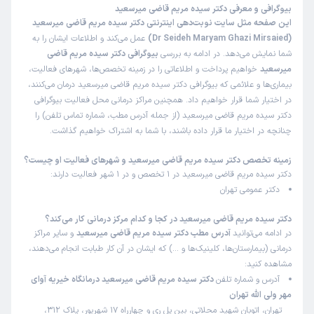
بیوگرافی و معرفی دکتر سیده مریم قاضی میرسعید
این صفحه مثل سایت نوبت‌دهی اینترنتی دکتر سیده مریم قاضی میرسعید
(Dr Seideh Maryam Ghazi Mirsaied)
عمل می‌کند و اطلاعات ایشان را به
شما نمایش می‌دهد. در ادامه به بررسی
بیوگرافی دکتر سیده مریم قاضی
میرسعید
خواهیم پرداخت و اطلاعاتی را در زمینه تخصص‌ها، شهرهای فعالیت،
بیماری‌ها و علائمی که بیوگرافی دکتر سیده مریم قاضی میرسعید درمان می‌کنند،
در اختیار شما قرار خواهیم داد. همچنین مراکز درمانی محل فعالیت بیوگرافی
دکتر سیده مریم قاضی میرسعید (از جمله آدرس مطب، شماره تماس تلفن) را
چنانچه در اختیار ما قرار داده باشند، با شما به اشتراک خواهیم گذاشت.
زمینه تخصص دکتر سیده مریم قاضی میرسعید و شهرهای فعالیت او چیست؟
دکتر سیده مریم قاضی میرسعید در 1 تخصص و در 1 شهر فعالیت دارند:
دکتر عمومی تهران
دکتر سیده مریم قاضی میرسعید در کجا و کدام مرکز درمانی کار می‌کند؟
در ادامه می‌توانید
آدرس مطب دکتر سیده مریم قاضی میرسعید
و سایر مراکز
درمانی (بیمارستان‌ها، کلینیک‌ها و …) که ایشان در آن کار طبابت انجام می‌دهند،
مشاهده کنید:
آدرس و شماره تلفن
دکتر سیده مریم قاضی میرسعید درمانگاه خیریه آوای
مهر ولی الله تهران
تهران، اتوبان شهید محلاتی، بین پل ری و چهارراه 17 شهریور، پلاک 312،