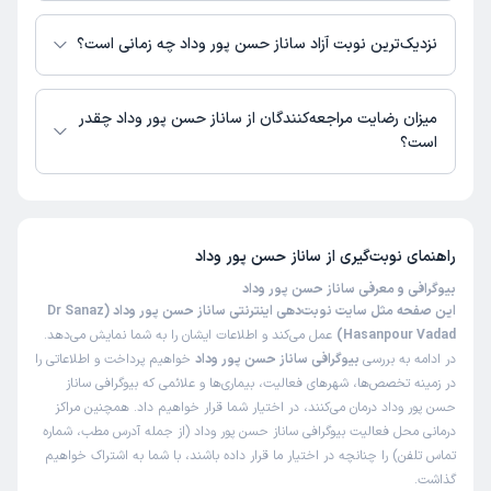
در حال حاضر اطلاعاتی درباره ارائه ویزیت آنلاین توسط ساناز حسن پور وداد در
دسترس نیست. برای دریافت اطلاعات دقیق‌تر، لطفاً با مطب تماس بگیرید.
نزدیک‌ترین نوبت آزاد ساناز حسن پور وداد چه زمانی است؟
زمان نوبت‌دهی و پذیرش بیماران با هماهنگی مطب مشخص می‌شود.
میزان رضایت مراجعه‌کنندگان از ساناز حسن پور وداد چقدر
است؟
تاکنون امتیازی به ساناز حسن پور وداد داده نشده است.
راهنمای نوبت‌گیری از
ساناز حسن پور وداد
بیوگرافی و معرفی ساناز حسن پور وداد
این صفحه مثل سایت نوبت‌دهی اینترنتی ساناز حسن پور وداد (Dr Sanaz
Hasanpour Vadad)
عمل می‌کند و اطلاعات ایشان را به شما نمایش می‌دهد.
در ادامه به بررسی
بیوگرافی ساناز حسن پور وداد
خواهیم پرداخت و اطلاعاتی را
در زمینه تخصص‌ها، شهرهای فعالیت، بیماری‌ها و علائمی که بیوگرافی ساناز
حسن پور وداد درمان می‌کنند، در اختیار شما قرار خواهیم داد. همچنین مراکز
درمانی محل فعالیت بیوگرافی ساناز حسن پور وداد (از جمله آدرس مطب، شماره
تماس تلفن) را چنانچه در اختیار ما قرار داده باشند، با شما به اشتراک خواهیم
گذاشت.