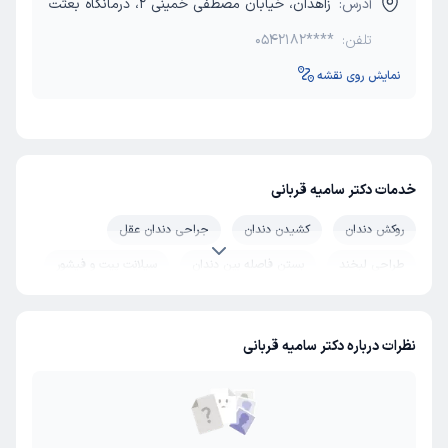
آدرس:
زاهدان، خیابان مصطفی خمینی 2، درمانگاه بعثت
تلفن:
0542182****
نمایش روی نقشه
خدمات دکتر سامیه قربانی
روکش دندان
کشیدن دندان
جراحی دندان عقل
طراحی لبخند
بستن فاصله بین دندان
سیلانت پیت و فیشور
بلیچینگ دندان
دندان مصنوعی
جرم گیری دندان
پر کردن دندان
عفونت (آبسه) دندان
نظرات درباره دکتر سامیه قربانی