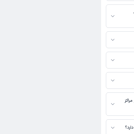
بط با خدمات
ند:
 باشد
ط با دندانپزشک
مطب تماس بگیرید.
 دکتر سمیرا رستمی
برق در حال حاضر
مراکز
انی در دسترس
ارد؟