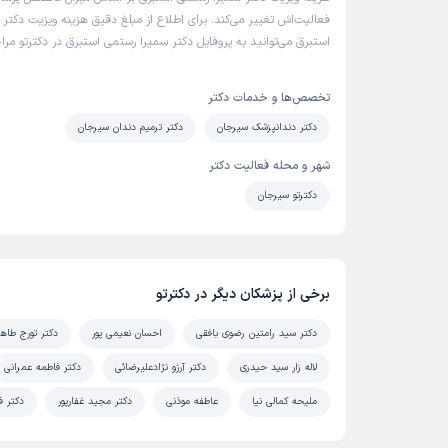
فعالیت‌اش تغییر می‌کند. برای اطلاع از مبلغ دقیق هزینه ویزیت دکتر
استبرق می‌توانید به پروفایل دکتر سمیرا رستمی استبرق در دکترتو مرا
تخصص‌ها و خدمات دکتر
دکتر دندانپزشک سیرجان
دکتر ترمیم دندان سیرجان
شهر و محله فعالیت دکتر
دکترتو سیرجان
برخی از پزشکان دیگر در دکترتو
دکتر سید رامتین رضوی بافقی
احسان نعیمی پور
دکتر تورج طاه
لاله زار سید حیدری
دکتر آرزو نژادعلیرضائی
دکتر فاطمه عمرانی
ملیحه کمالی نیا
عاطفه موذنی
دکتر مجید غفارپور
دکتر ف