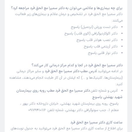
برای چه بیماری‌ها و علائمی می‌توان به دکتر سمیرا مع الحق فرد مراجعه کرد؟
سیمین
نوبت مطب از دکترتو
دکتر سمیرا مع الحق فرد در تشخیص و درمان علائم و بیماری‌های زیر فعالیت
)
1404/12/07
(
می‌کنند:
این پزشک را پیشنهاد میکنم
دکتر تست ورزش (تردمیل) یاسوج
زمان انتظار:
0-15 دقیقه
دکتر اکوکاردیوگرافی (اکوی قلب) یاسوج
دکتر نصب هولتر قلب یاسوج
دکتر از همه نظر عالی هستن خدا خیرشون بده
دکتر آریتمی قلب یاسوج
دکتر نوار قلبی یاسوج
علت مراجعه:
انجام مطالعات الکتروفیزیولوژیک قلب
دکتر سمیرا مع الحق فرد در کجا و کدام مرکز درمانی کار می‌کند؟
در ادامه می‌توانید
آدرس مطب دکتر سمیرا مع الحق فرد
و سایر مراکز درمانی
سیده رضوان
نوبت مطب از دکترتو
(بیمارستان‌ها، کلینیک‌ها و …) که ایشان در آن کار طبابت انجام می‌دهند، مشاهده
)
1404/12/04
(
کنید:
این پزشک را پیشنهاد میکنم
آدرس و شماره تلفن
دکتر سمیرا مع الحق فرد مطب روبه روی بیمارستان
زمان انتظار:
15-45 دقیقه
شهید بهشتی یاسوج
یاسوج، روبه روی بیمارستان شهید بهشتی، خیابان داروخانه دکتر بهور ،
منشی خوش اخلاق ،مودب ،رفتارش هم عالی بود،دکترعالی
معلم 1، جنب سونوگرافی دکتر بهشتی، شماره تلفن: 09179410116
هستن ،خوب توضیح میده ،رفتارش هم عالی ،همه چی رو هم
خیلی خوب بیان می کنن
ساعت کاری دکتر سمیرا مع الحق فرد
برای اطلاع از ساعت کاری دکتر سمیرا مع الحق فرد می‌توانید به جدول نوبت‌های
علت مراجعه:
کنترل فشار خون بالا و نارسایی قلبی