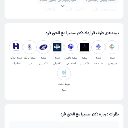
تست ورزش (تردمیل)
اکوکاردیوگرافی (اکوی قلب)
نصب هولتر قلب
آریتمی قلب
نوار قلبی
درد قفسه سینه
تصلب شرایین (آترواسکلروز)
التهاب عروق خونی (واسکولیت)
تپش ضربان قلب
بیمه‌های طرف قرارداد دکتر سمیرا مع الحق فرد
اسپاسم قلب
جراحی عروق پا
آمبولی قلب
بیمه
بیمه
بیمه
بیمه تامین
بیمه
بیمه
بیمه بانک
بیمه بانک
نیروهای
خدمات
تکمیلی
اجتماعی
تکمیلی
تکمیلی
ملی
صادرات
مسلح
درمانی
شرکت نفت
صدا و
معلم
سلامت
سیما
بیمه بانک
سپه
نظرات درباره دکتر سمیرا مع الحق فرد