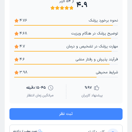
از
54
کاربر
4.9
نحوه برخورد پزشک
4.76
توضیح پزشک در هنگام ویزیت
4.68
مهارت پزشک در تشخیص و درمان
4.7
فرآیند پذیرش و رفتار منشی
4.6
شرایط محیطی
3.98
97
%
15-45 دقیقه
پیشنهاد کاربران
میانگین زمان انتظار
ثبت نظر
نوبت مطب از دکترتو