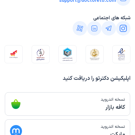
support@doctoreto.com
علت مراجعه:
بررسی و درمان تنگی یا نارسایی دریچه‌های قلب
شبکه های اجتماعی
کاربر دکترتو
نوبت مطب از دکترتو
)
1404/10/03
(
این پزشک را پیشنهاد میکنم
زمان انتظار:
45-90 دقیقه
همه عالی بود
علت مراجعه:
کنترل فشار خون بالا و نارسایی قلبی
اپلیکیشن دکترتو را دریافت کنید
صدیقه
نوبت مطب از دکترتو
)
1404/08/08
(
نسخه اندروید
کافه بازار
این پزشک را پیشنهاد میکنم
زمان انتظار:
0-15 دقیقه
خوب
نسخه اندروید
مایکت