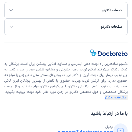
میرفتیم،خبلی راضی بودیم
خدمات دکترتو
علت مراجعه:
کنترل فشار خون بالا و نارسایی قلبی
صفحات دکترتو
کاربر دکترتو
نوبت مطب از دکترتو
)
1404/10/09
(
این پزشک را پیشنهاد میکنم
زمان انتظار:
45-90 دقیقه
دکترتو ساده‌ترین راه نوبت‌ دهی اینترنتی و مشاوره آنلاین پزشکان ایران است. پزشکان به
همه چی خوب هست.فقط محل انجام نوار قلب تمیزتر باشد.
کمک دکترتو می‌توانند امکان نوبت دهی اینترنتی و مشاوره تلفنی خود را فعال کنند. به
علت مراجعه:
انجام اکوکاردیوگرافی و تست ورزش
این ترتیب بیمار برای نوبت گیری از دکتر نیاز به روش‌های سنتی مثل تلفن زدن یا مراجعه
حضوری ندارد. برای گرفتن نوبت ویزیت حضوری یا تلفنی از بهترین پزشکان ایران کافی
است به
سایت نوبت دهی اینترنتی
دکترتو یا اپلیکیشن دکترتو مراجعه کنید و از
لیست
پزشکان متخصص و فوق تخصص
دکترتو در زمان مورد نظر خود نوبت ویزیت بگیرید.
زینب
نوبت مطب از دکترتو
مشاهده بیشتر
)
1404/10/09
(
این پزشک را پیشنهاد نمیکنم
با ما در ارتباط باشید
زمان انتظار:
بیش از 90 دقیقه
ایمیل:
پیشنهاد نمیکنم