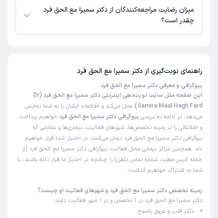
این پزشک را پیشنهاد میکنم
میزان رضایت مراجعه‌کنندگان از دکتر سمیرا مع الحق فرد
زمان انتظار:
45-90 دقیقه
چقدر است؟
با توجه به اینکه دفعه اول بود مراجعه میکردم همه چی بسیار
تا کنون 54 نفر به دکتر سمیرا مع الحق فرد رای داده‌اند. میانگین امتیازی دکتر
عالی بود مخصوصا اخلاق و رفتار خانم دکتر بسیار متین و
سمیرا مع الحق فرد 5 از 5 است.
مهربون بودند همچنین پرسنل حاضر در مطب
راهنمای نوبت‌گیری از
دکتر سمیرا مع الحق فرد
علت مراجعه:
انجام اکوکاردیوگرافی و تست ورزش
بیوگرافی و معرفی دکتر سمیرا مع الحق فرد
این صفحه مثل سایت نوبت‌دهی اینترنتی دکتر سمیرا مع الحق فرد (Dr
عنایت
نوبت مطب از دکترتو
Samira Maal Hagh Fard)
عمل می‌کند و اطلاعات ایشان را به شما نمایش
)
1405/01/31
(
می‌دهد. در ادامه به بررسی
بیوگرافی دکتر سمیرا مع الحق فرد
خواهیم پرداخت
و اطلاعاتی را در زمینه تخصص‌ها، شهرهای فعالیت، بیماری‌ها و علائمی که
این پزشک را پیشنهاد میکنم
بیوگرافی دکتر سمیرا مع الحق فرد درمان می‌کنند، در اختیار شما قرار خواهیم
زمان انتظار:
0-15 دقیقه
داد. همچنین مراکز درمانی محل فعالیت بیوگرافی دکتر سمیرا مع الحق فرد (از
جمله آدرس مطب، شماره تماس تلفن) را چنانچه در اختیار ما قرار داده باشند، با
پزشک انسانی مودب و خوش برخورد و در تشخیص خوب بودند
شما به اشتراک خواهیم گذاشت.
با صبر و حوصله به حرف بیمار توجه دارد کرامت و عزت نفس
بالایی دارد ویزیت پرسنل نظامی رایگان میباشد جای تشکر دارد
زمینه تخصص دکتر سمیرا مع الحق فرد و شهرهای فعالیت او چیست؟
دکتر سمیرا مع الحق فرد در 1 تخصص و در 1 شهر فعالیت دارند:
علت مراجعه:
تشخیص و درمان بیماری‌های کرونری قلب
دکتر قلب و عروق یاسوج