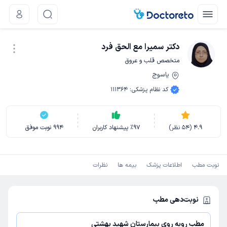
دکتر سمیرا مع الحق فرد
متخصص قلب و عروق
یاسوج
نوبت اینترنتی
کد نظام پزشکی
:
111364
4.9
(
54
نظر)
97
٪
پیشنهاد کاربران
994
نوبت موفق
نوبت مطب
اطلاعات پزشک
بیمه ها
نظرات
نوبت‌دهی مطب
مطب روبه روی بیمارستان شهید بهشتی