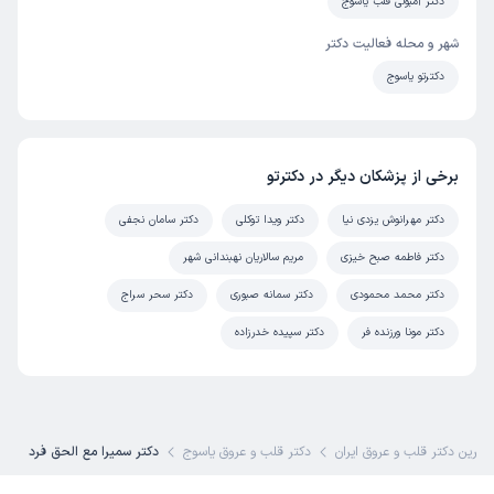
دکتر آمبولی قلب یاسوج
علت مراجعه:
مدیریت بیماران با تاکی‌کاردی‌های بطنی
شهر و محله فعالیت دکتر
کاربر دکترتو
نوبت مطب از دکترتو
دکترتو یاسوج
)
1404/11/18
(
این پزشک را پیشنهاد میکنم
زمان انتظار:
15-45 دقیقه
برخی از پزشکان دیگر در دکترتو
خوب بود
دکتر مهرانوش یزدی نیا
دکتر ویدا توکلی
دکتر سامان نجفی
علت مراجعه:
انجام مطالعات الکتروفیزیولوژیک قلب
دکتر فاطمه صبح خیزی
مریم سالاریان نهبندانی شهر
دکتر محمد محمودی
دکتر سمانه صبوری
دکتر سحر سراج
کاربر دکترتو
نوبت مطب از دکترتو
دکتر مونا ورزنده فر
دکتر سپیده خدرزاده
(
1404/11/09
)
این پزشک را پیشنهاد میکنم
زمان انتظار:
0-15 دقیقه
رفتار دکتر عالی بود ، وقت ایشون برای مریض عالی بود خیلی
بهترین دکتر قلب و عروق ایران
دکتر قلب و عروق یاسوج
دکتر سمیرا مع الحق فرد
احترام برای مریض داشتن اولین بار بود پیش ایشون