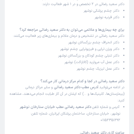
این پزشک را پیشنهاد میکنم
دکتر سعید رضائی در 2 تخصص و در 1 شهر فعالیت دارند:
زمان انتظار:
0-15 دقیقه
دکتر چشم پزشکی نوشهر
دکتر قرنیه نوشهر
رفتار منشی حرفه ای و رفتار پزشک محترمانه و صبورانه بود.
برای چه بیماری‌ها و علائمی می‌توان به دکتر سعید رضائی مراجعه کرد؟
دکتر سعید رضائی در تشخیص و درمان علائم و بیماری‌های زیر فعالیت می‌کنند:
دکتر انحراف چشم بزرگسالان نوشهر
کاربر دکترتو
نوبت مطب از دکترتو
)
1404/12/10
(
دکتر ویژن تراپی و فیزیوتراپی چشم نوشهر
دکتر تنبلی چشم کودکان و بزرگسالان نوشهر
این پزشک را پیشنهاد نمیکنم
دکتر عمل آب مروارید (کاتاراکت) نوشهر
زمان انتظار:
45-90 دقیقه
دکتر عمل لیزیک چشم نوشهر
دکتر حتی مشکل رو بهم توضیح ندادن. بعد از یک‌ساعت و نیم
دکتر سعید رضائی در کجا و کدام مرکز درمانی کار می‌کند؟
انتظار در سریع‌ترین حالت ممکن دوتا قطره بهم دادن فقط و
در ادامه می‌توانید
آدرس مطب دکتر سعید رضائی
و سایر مراکز درمانی
برخورد مناسبی هم با مریض‌ها نداشتن.
(بیمارستان‌ها، کلینیک‌ها و …) که ایشان در آن کار طبابت انجام می‌دهند، مشاهده
کنید:
علت مراجعه:
دردهای چشمی ناشناخته
آدرس و شماره تلفن
دکتر سعید رضائی مطب خیابان ستارخان نوشهر
نوشهر، خیابان ستارخان، ساختمان پزشکان ایرانیان، شماره تلفن:
01152351292
کاربر دکترتو
نوبت مطب از دکترتو
)
1404/12/02
(
ساعت کاری دکتر سعید رضائی