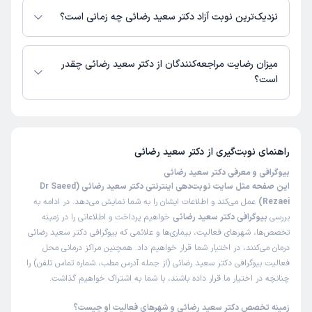
دسترس نیست. برای دریافت اطلاعات دقیق‌تر، لطفاً با مطب تماس بگیرید.
نزدیک‌ترین نوبت آزاد دکتر سعید رضائی چه زمانی است؟
این پزشک را پیشنهاد میکنم
زمان انتظار:
15-45 دقیقه
دکتر سعید رضائی از روز شنبه 17 مرداد 1405 بیمار جدید می‌پذیرند.
تشخیص خوب دکتر، فقط مطبشون کوچیکه
میزان رضایت مراجعه‌کنندگان از دکتر سعید رضائی چقدر
است؟
علت مراجعه:
خشکی چشم
تا کنون 62 نفر به دکتر سعید رضائی رای داده‌اند. میانگین امتیازی دکتر سعید
رضائی 5 از 5 است.
کاربر دکترتو
نوبت مطب از دکترتو
)
1404/12/23
(
راهنمای نوبت‌گیری از
دکتر سعید رضائی
این پزشک را پیشنهاد میکنم
بیوگرافی و معرفی دکتر سعید رضائی
زمان انتظار:
45-90 دقیقه
این صفحه مثل سایت نوبت‌دهی اینترنتی دکتر سعید رضائی (Dr Saeed
Rezaei)
عمل می‌کند و اطلاعات ایشان را به شما نمایش می‌دهد. در ادامه به
رتینوپاتی انجام میدن
بررسی
بیوگرافی دکتر سعید رضائی
خواهیم پرداخت و اطلاعاتی را در زمینه
تخصص‌ها، شهرهای فعالیت، بیماری‌ها و علائمی که بیوگرافی دکتر سعید رضائی
علت مراجعه:
مشکلات بینایی (ضعیف شدن دید، دوربینی، نزدیک‌بینی، آستیگماتیسم)
درمان می‌کنند، در اختیار شما قرار خواهیم داد. همچنین مراکز درمانی محل
فعالیت بیوگرافی دکتر سعید رضائی (از جمله آدرس مطب، شماره تماس تلفن) را
چنانچه در اختیار ما قرار داده باشند، با شما به اشتراک خواهیم گذاشت.
کاربر دکترتو
نوبت مطب از دکترتو
)
1404/12/13
(
زمینه تخصص دکتر سعید رضائی و شهرهای فعالیت او چیست؟