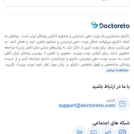
این پزشک را پیشنهاد میکنم
زمان انتظار:
بیش از 90 دقیقه
می تونست بهتر باشه و حتی دکتر می تونست توضیح بیشتری
درباره وضعیت چشمم بهم بده ، اما اینقدر که تعداد مریض زیاد
دکترتو ساده‌ترین راه نوبت‌ دهی اینترنتی و مشاوره آنلاین پزشکان ایران است. پزشکان به
کمک دکترتو می‌توانند امکان نوبت دهی اینترنتی و مشاوره تلفنی خود را فعال کنند. به
بود ، انگار دکتر خیلی وقت نمی ذاشت .
این ترتیب بیمار برای نوبت گیری از دکتر نیاز به روش‌های سنتی مثل تلفن زدن یا مراجعه
علت مراجعه:
مشکلات بینایی (ضعیف شدن دید، دوربینی، نزدیک‌بینی، آستیگماتیسم)
حضوری ندارد. برای گرفتن نوبت ویزیت حضوری یا تلفنی از بهترین پزشکان ایران کافی
است به
سایت نوبت دهی اینترنتی
دکترتو یا اپلیکیشن دکترتو مراجعه کنید و از
لیست
پزشکان متخصص و فوق تخصص
دکترتو در زمان مورد نظر خود نوبت ویزیت بگیرید.
مشاهده بیشتر
فاضل
نوبت مطب از دکترتو
)
1404/09/02
(
با ما در ارتباط باشید
این پزشک را پیشنهاد نمیکنم
زمان انتظار:
بیش از 90 دقیقه
ایمیل:
support@doctoreto.com
Weri good
علت مراجعه:
دردهای چشمی ناشناخته
شبکه های اجتماعی