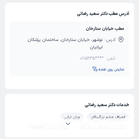
آدرس مطب دکتر سعید رضائی
مطب خیابان ستارخان
آدرس:
نوشهر، خیابان ستارخان، ساختمان پزشکان
ایرانیان
تلفن:
0115235****
نمایش روی نقشه
خدمات دکتر سعید رضائی
انحراف چشم بزرگسالان
ویژن تراپی
تنبلی چشم کودکان و بزرگسالان
عمل آب مروارید (کاتاراکت)