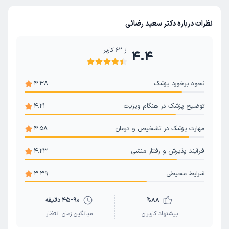
عمل لیزیک چشم
نظرات درباره دکتر سعید رضائی
از
62
کاربر
4.4
نحوه برخورد پزشک
4.38
توضیح پزشک در هنگام ویزیت
4.21
مهارت پزشک در تشخیص و درمان
4.58
فرآیند پذیرش و رفتار منشی
4.23
شرایط محیطی
3.39
88
%
45-90 دقیقه
پیشنهاد کاربران
میانگین زمان انتظار