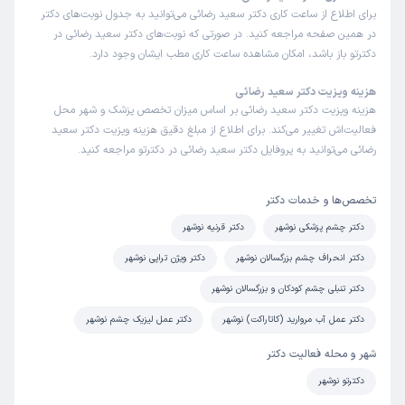
این پزشک را پیشنهاد میکنم
برای اطلاع از ساعت کاری دکتر سعید رضائی می‌توانید به جدول نوبت‌های دکتر
در همین صفحه مراجعه کنید. در صورتی که نوبت‌های دکتر سعید رضائی در
زمان انتظار:
15-45 دقیقه
دکترتو باز باشد، امکان مشاهده ساعت کاری مطب ایشان وجود دارد.
همه چی عالی
هزینه ویزیت دکتر سعید رضائی
علت مراجعه:
ضربه به چشم
هزینه ویزیت دکتر سعید رضائی بر اساس میزان تخصص پزشک و شهر محل
فعالیت‌اش تغییر می‌کند. برای اطلاع از مبلغ دقیق هزینه ویزیت دکتر سعید
رضائی می‌توانید به پروفایل دکتر سعید رضائی در دکترتو مراجعه کنید.
کاربر دکترتو
نوبت مطب از دکترتو
)
1404/11/01
(
تخصص‌ها و خدمات دکتر
این پزشک را پیشنهاد میکنم
دکتر چشم پزشکی نوشهر
دکتر قرنیه نوشهر
زمان انتظار:
45-90 دقیقه
دکتر انحراف چشم بزرگسالان نوشهر
دکتر ویژن تراپی نوشهر
بهتره که محیط اتاق انتظار، تشکیل بشه از صندلیهای راحت تر و
با گل و گیاه تا بیماران و مراجعین فضای مطبوع تری رو تا
دکتر تنبلی چشم کودکان و بزرگسالان نوشهر
رسیدن به زمان نوبتشان طی کنند
دکتر عمل آب مروارید (کاتاراکت) نوشهر
دکتر عمل لیزیک چشم نوشهر
علت مراجعه:
قرمزی یا التهاب چشم
شهر و محله فعالیت دکتر
دکترتو نوشهر
حسین
نوبت مطب از دکترتو