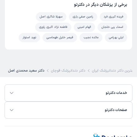
برخی از پزشکان دیگر در دکترتو
فریده کبیری فرد
رامین صفی یاری
سهیلا شاکری اصل
اسماء ربی خلجان
الهام امینی
فاطمه نژاد اکبری راوری
لیلی بهرامی
مائده نجیب
قیصر خلیل طهماسبی
نوید استوار
بهترین دکتر دندانپزشک ایران
دکتر دندانپزشک قوچان
دکتر سعید محمدی اصل
خدمات دکترتو
صفحات دکترتو