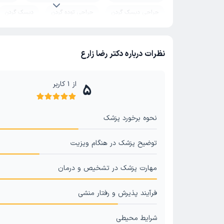
جراحی دیسک گردن
جراحی توده گردن
دیسک گردن
دیسک کمر
جراحی پیوند عصب صورت
نظرات درباره دکتر رضا زارع
از
1
کاربر
5
نحوه برخورد پزشک
توضیح پزشک در هنگام ویزیت
مهارت پزشک در تشخیص و درمان
فرآیند پذیرش و رفتار منشی
شرایط محیطی