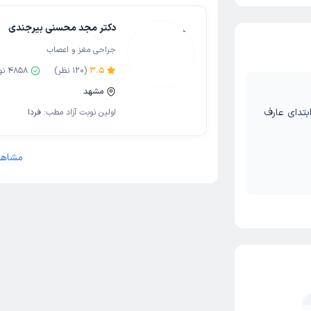
 درمان که تحت
دکتر مجد محسنی بیرجندی
۵- خدمت به کار به عنوان اولین جراح مغز و اعصاب شهرستان گناباد (۱۳۹۰
جراحی مغز و اعصاب
3.5
(
120
نظر)
4858
نو
مشهد
بتدای عارف
اولین نوبت آزاد مطب:
فردا
مشاهد