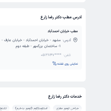
۴- انجام کار تحقیقاتی در بیماران مبتلا به تشنج مقاوم به
جراحی سلکتیو آمیگدالوهیپوکامپکتومی قرار گرفته اند
آدرس مطب دکتر رضا زارع
تا ۱۳۹۳)
۶- پزشک نمونه شهرستان گناباد در سال ۱۳۹۲
۷- پزشک نمونه بیمارستان طالقانی در سال ۱۳۹۴
مطب خیابان احمدآباد
۸- پزشک نمونه بیمارستان رضوی سال ۱۳۹۷
آدرس:
مشهد - خیابان احمدآباد - خیابان عارف - ا
۹- پزشک نمونه بیمارستان امام حسین مشهد سال ۱۳۹۸
1- ساختمان بزرگمهر - طبقه دوم
تلفن:
0513847****
نمایش روی نقشه
خدمات دکتر رضا زارع
جراحی تومور مغزی
استئوسارکوم (تومور بدخیم)
تشنج