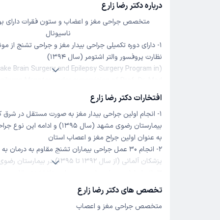
درباره دکتر رضا زارع
متخصص جراحی مغز و اعضاب و ستون فقرات دارای ب
ناسیونال
۱- دارای دوره تکمیلی جراحی بیدار مغز و جراحی تشنج از م
نظارت پروفسور والتر اشتومر (سال ۱۳۹۴)
wake Brain Surgery and Epilepsy Surgery Program in
linikums Münster under supervision of Prof. Dr. Med
Walter Stummer 2015)
افتخارات دکتر رضا زارع
۱- انجام اولین جراحی بیدار مغز به صورت مستقل در شرق ک
در کشور جمهوری چک تحت نظارت ague Against
بیمارستان رضوی مشهد (سال ۱۳۹۵) و ادامه ا
Epilepsy (ILAE)
به عنوان اولین جراح مغز و اعصاب استان
۲- انجام ۳۰ عمل جراحی بیماران تشنج مقاوم به درمان به
اتریش
پزشکان آلمانی (از سال ۱۳۹۲ تا ۱۳۹۵) در بیمارستان رضوی مشهد
۳- انجام اولین عمل جراحی در بیمار مبتلا تشنج مقاوم به
مستقل به روش سلکتیو آمیگدالوهیپوکامپکتومی (ve
تخصص های دکتر رضا زارع
Amygdalohippocampectomy) برای اولین بار 
متخصص جراحی مغز و اعصاب
رضوی مشهد (سال ۱۳۹۶)