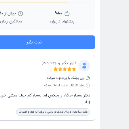
100
%
بیش از 90 دقیقه
پیشنهاد کاربران
میانگین زمان 
ثبت نظر
کاربر دکترتو
)
1404/11/12
(
این پزشک را پیشنهاد میکنم
زمان انتظار:
بیش از 90 دقیقه
دکتر بسیار حاذق و ریلکس اما بسیار کم حرف منشی خوب
زیاد
علت مراجعه:
درمان صدمات ناشی از تروما به مغز و اعصاب