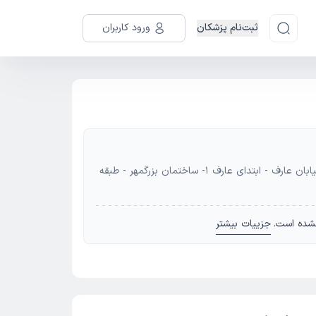
ثبت‌نام پزشکان
ورود کاربران
آدرس: مشهد - مشهد - خیابان احمدآباد - خیابان عارف - ابتدای عارف 1- ساختمان بزرگمهر - طبقه
شده است.
جزییات بیشتر