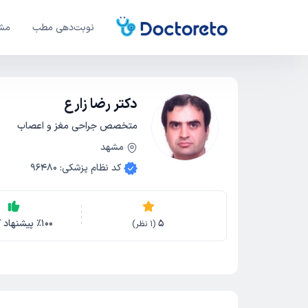
نوبت‌دهی مطب
مشا
دکتر رضا زارع
متخصص جراحی مغز و اعصاب
مشهد
کد نظام پزشکی
:
96480
5
100
٪
پیشنهاد ک
(
1
نظر)