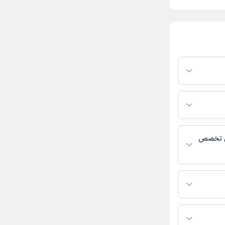
رم دکترتو باشند،
فعال بودن پروفایل
اس، برنامه حضور
 پزشکی و
یی تخصص
مغز و اعصاب
رید.