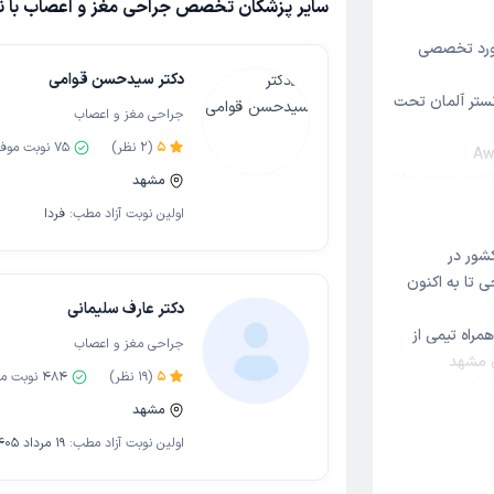
سایر پزشکان تخصص جراحی مغز و اعصاب با ن
ورد تخصصی
دکتر سیدحسن قوامی
ونستر آلمان تحت
جراحی مغز و اعصاب
5
(
2
نظر)
75
نوبت موف
(A
Universitätsk
مشهد
اولین نوبت آزاد مطب:
فردا
۲- گذراندن دوره Basic Epilepsy Surgery Course 2018 8th EPODES –
شور در
International Le
ین نوع جراحی تا به اکنون
دکتر عارف سلیمانی
۳- شرکت در Epilepsy Surgery Techniques Meeting 2018 در کشور
 همراه تیمی از
جراحی مغز و اعصاب
5
(
19
نظر)
484
نوبت م
 درمان به صورت
مشهد
Selecti
در شرق کشور در بیمارستان
اولین نوبت آزاد مطب:
19 مرداد 1405