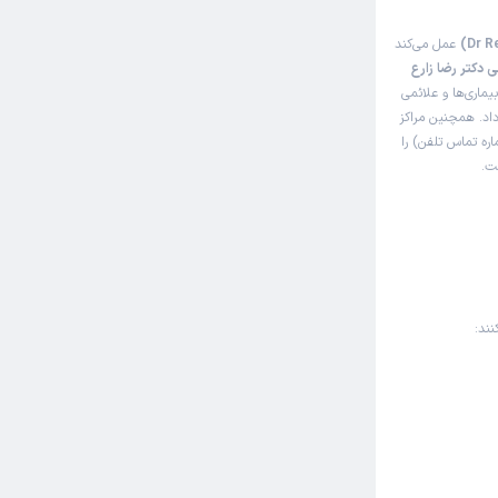
عمل می‌کند
 دکتر رضا زارع
ماری‌ها و علائمی
داد. همچنین مراکز
ره تماس تلفن) را
ت.
نند: