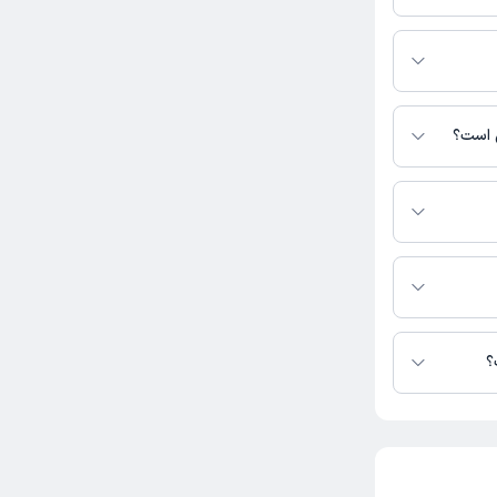
 عارف - ابتدای عارف 1- ساختمان بزرگمهر - طبقه
ی است؟
س نیست.
ع در دسترس نیست.
؟