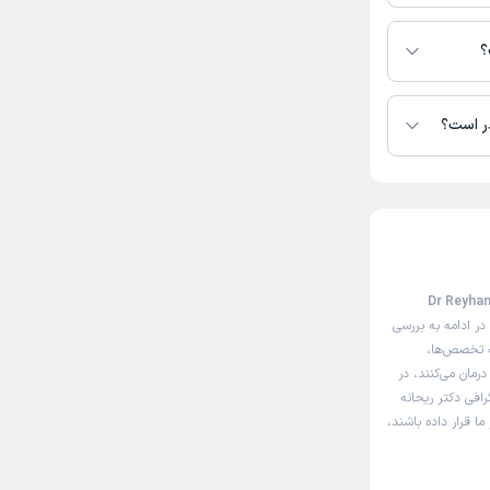
زادنیا در دسترس
؟
در است؟
یت نوبت‌دهی اینترنتی دکتر ریحانه فرزادنیا (Dr Reyhaneh
در ادامه به بررسی
ه تخصص‌ها،
درمان می‌کنند، در
افی دکتر ریحانه
ا قرار داده باشند،