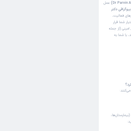
عمل
یوگرافی دکتر
های فعالیت،
یار شما قرار
امینی (از جمله
، با شما به
رد؟
ی‌کنند:
(بیمارستان‌ها،
د: