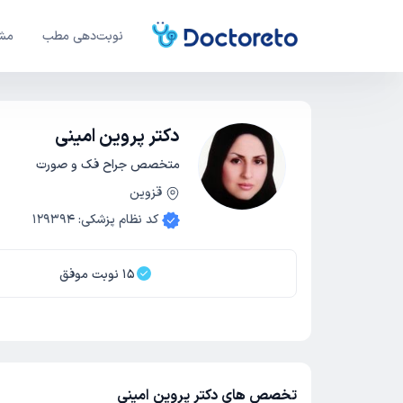
نوبت‌دهی مطب
مشا
دکتر پروین امینی
متخصص جراح فک و صورت
قزوین
کد نظام پزشکی
:
129394
15
نوبت موفق
تخصص های دکتر پروین امینی