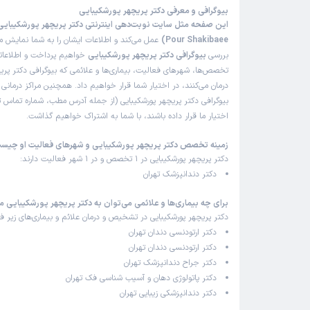
گرفتم. اصولی و با اخلاق کار میکنن توصیه میکنم
بیوگرافی و معرفی دکتر پریچهر پورشکیبایی
علت مراجعه:
ایمپلنت و روکش
Pour Shakibaee)
عمل می‌کند و اطلاعات ایشان را به شما نمایش می
بررسی
بیوگرافی دکتر پریچهر پورشکیبایی
خواهیم پرداخت و اطلاعاتی 
تخصص‌ها، شهرهای فعالیت، بیماری‌ها و علائمی که بیوگرافی دکتر پری
زینب
ن
)
1405/02/29
(
درمان می‌کنند، در اختیار شما قرار خواهیم داد. همچنین مراکز درمان
بیوگرافی دکتر پریچهر پورشکیبایی (از جمله آدرس مطب، شماره تماس تل
این پزشک را پیشنهاد میکنم
اختیار ما قرار داده باشند، با شما به اشتراک خواهیم گذاشت.
زمان انتظار:
15-45 دقیقه
زمینه تخصص دکتر پریچهر پورشکیبایی و شهرهای فعالیت او چیس
تعریف شون رو زیاد شنیده بودم کارشون هنریه .اصلا نمی
دکتر پریچهر پورشکیبایی در 1 تخصص و در 1 شهر فعالیت دارند:
تشخیص بدم کدوم دندونمه که عصب کشی و پر شده
دکتر دندانپزشک تهران
علت مراجعه:
عصب کشی
برای چه بیماری‌ها و علائمی می‌توان به دکتر پریچهر پورشکیبایی م
دکتر پریچهر پورشکیبایی در تشخیص و درمان علائم و بیماری‌های زیر فع
دکتر ارتودنسی دندان تهران
کاربر دکترتو
)
1405/02/21
(
دکتر ارتودنسی دندان تهران
دکتر جراح دندانپزشک تهران
این پزشک را پیشنهاد میکنم
دکتر پاتولوژی دهان و آسیب شناسی فک تهران
زمان انتظار:
15-45 دقیقه
دکتر دندانپزشکی زیبایی تهران