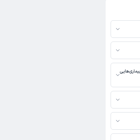
 استرس
 دادن که
برای دندون
از در پلتفرم
کنید. در صورت فعال
مطب، شماره تماس،
بط با خدمات
:
وبت مطب از دکترتو
 باشد
یماری‌هایی
با دندانپزشک
 تعریف
 خوش دست و
ب تماس بگیرید.
تر پریچهر پورشکیبایی به