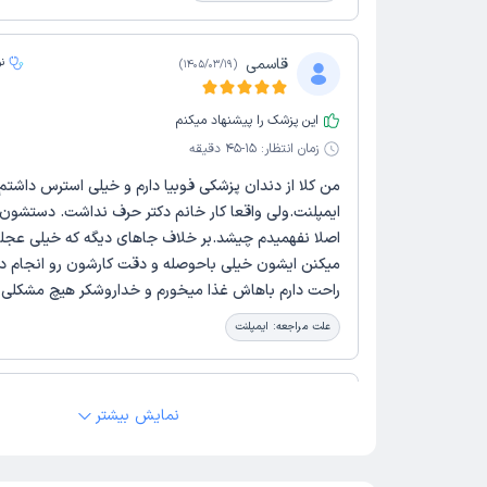
قاسمی
ن
)
1405/03/19
(
این پزشک را پیشنهاد میکنم
زمان انتظار:
15-45 دقیقه
من کلا از دندان پزشکی فوبیا دارم و خیلی استرس داشتم
ایمپلنت.ولی واقعا کار خانم دکتر حرف نداشت. دستشون
اصلا نفهمیدم چیشد.بر خلاف جاهای دیگه که خیلی عجله 
میکنن ایشون خیلی باحوصله و دقت کارشون رو انجام داد
راحت دارم باهاش غذا میخورم و خداروشکر هیچ مشکلی ن
علت مراجعه:
ایمپلنت
یاسمن
ن
)
1405/03/17
(
نمایش بیشتر
این پزشک را پیشنهاد میکنم