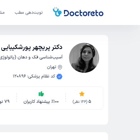
نوبت‌دهی مطب
مشا
دکتر پریچهر پورشکیبایی
آسیب‌شناسی فک و دهان (پاتولوژی
تهران
کد نظام پزشکی
:
120896
5
100
٪
پیشنهاد کاربران
79
نو
(
126
نظر)