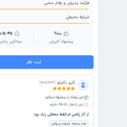
فرآیند پذیرش و رفتار منشی
شرایط محیطی
100
%
15-45 دقیقه
پیشنهاد کاربران
میانگین زمان 
ثبت نظر
کاربر دکترتو
)
1405/04/13
(
این پزشک را پیشنهاد میکنم
زمان انتظار:
15-45 دقیقه
از کار راضی ام فقط معطلی زیاد بود
علت مراجعه:
ایمپلنت و روکش