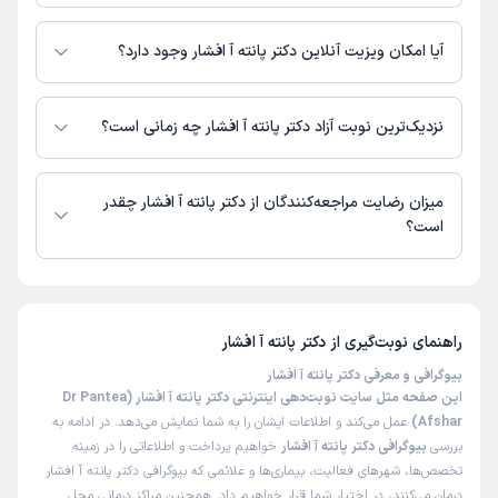
اطلاعاتی درباره محل فعالیت دکتر پانته آ افشار در مراکز درمانی در دسترس
نیست.
آیا امکان ویزیت آنلاین دکتر پانته آ افشار وجود دارد؟
در حال حاضر اطلاعاتی درباره ارائه ویزیت آنلاین توسط دکتر پانته آ افشار در
دسترس نیست. برای دریافت اطلاعات دقیق‌تر، لطفاً با مطب تماس بگیرید.
نزدیک‌ترین نوبت آزاد دکتر پانته آ افشار چه زمانی است؟
زمان نوبت‌دهی و پذیرش بیماران با هماهنگی مطب مشخص می‌شود.
میزان رضایت مراجعه‌کنندگان از دکتر پانته آ افشار چقدر
است؟
تاکنون امتیازی به دکتر پانته آ افشار داده نشده است.
راهنمای نوبت‌گیری از
دکتر پانته آ افشار
بیوگرافی و معرفی دکتر پانته آ افشار
این صفحه مثل سایت نوبت‌دهی اینترنتی دکتر پانته آ افشار (Dr Pantea
Afshar)
عمل می‌کند و اطلاعات ایشان را به شما نمایش می‌دهد. در ادامه به
بررسی
بیوگرافی دکتر پانته آ افشار
خواهیم پرداخت و اطلاعاتی را در زمینه
تخصص‌ها، شهرهای فعالیت، بیماری‌ها و علائمی که بیوگرافی دکتر پانته آ افشار
درمان می‌کنند، در اختیار شما قرار خواهیم داد. همچنین مراکز درمانی محل