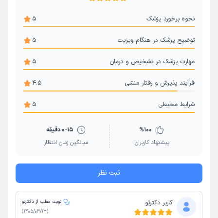
نحوه برخورد پزشک
5
توضیح پزشک در هنگام ویزیت
5
مهارت پزشک در تشخیص و درمان
5
فرآیند پذیرش و رفتار منشی
4.5
شرایط محیطی
5
100
%
0-15 دقیقه
پیشنهاد کاربران
میانگین زمان انتظار
ثبت نظر
کاربر دکترتو
نوبت مطب از دکترتو
)
1405/04/13
(