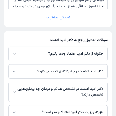
حرفه ای و هر سوالی رو با حوصله جواب و توضیح میدن هم از
لحاظ اصول اخلاقی هم از لحاظ حرفه ای بودن در کار، درجه یک
هستن
نمایش بیشتر
علت مراجعه:
جراحی زیبایی صورت (رینوپلاستی، لیفت صورت)
سوالات متداول راجع به دکتر امید اعتماد
چگونه از دکتر امید اعتماد وقت بگیرم؟
در صورتی که
دکتر امید اعتماد
دارای پروفایل فعال و نوبت‌دهی باز در پلتفرم
دکترتو باشند، می‌توانید از طریق این پلتفرم برای دریافت نوبت اقدام کنید. در
دکتر امید اعتماد در چه رشته‌ای تخصص دارد؟
صورت فعال بودن پروفایل پزشک در دکترتو، امکان مشاهده نوبت‌های آزاد، آدرس
مطب، شماره تماس، برنامه حضور در مطب، تصاویر پزشک، ساعات کاری و سایر
دکتر امید اعتماد در رشته‌های زیر (پزشکی) تخصص دارند:
اطلاعات مرتبط با خدمات پزشکی و نوبت‌گیری ممکن است در پروفایل ایشان در
جراحی پلاستیک
دکتر امید اعتماد در تشخص علائم و درمان چه بیماری‌هایی
دکترتو در دسترس باشد
جراحی عمومی
تخصص دارند؟
دکتر امید اعتماد در تشخیص علائم و درمان بیماری‌های مرتبط با جراحی
پلاستیک, جراحی عمومی فعالیت می‌کنند.
هزینه ویزیت دکتر امید اعتماد چقدر است؟