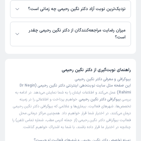
دادند ونسخه با توضیحات کامل برام نوشتند
نزدیک‌ترین نوبت آزاد دکتر نگین رحیمی چه زمانی است؟
علت مراجعه:
نظارت بر فشار خون بالا
دکتر نگین رحیمی از روز شنبه 17 مرداد 1405 بیمار جدید می‌پذیرند.
میزان رضایت مراجعه‌کنندگان از دکتر نگین رحیمی چقدر
کاربر دکترتو
کاربر آزاد
است؟
(
1405/04/13
)
این پزشک را پیشنهاد میکنم
تا کنون 7 نفر به دکتر نگین رحیمی رای داده‌اند. میانگین امتیازی دکتر نگین
رحیمی 5 از 5 است.
زمان انتظار:
0-15 دقیقه
ممنون از خانم دکتر تشخیصشون عالی و بهبود پیذا کزدم
راهنمای نوبت‌گیری از
دکتر نگین رحیمی
علت مراجعه:
بیوگرافی و معرفی دکتر نگین رحیمی
درد قفسه سینه یا تنگی نفس
این صفحه مثل سایت نوبت‌دهی اینترنتی دکتر نگین رحیمی (Dr Negin
Rahimi)
عمل می‌کند و اطلاعات ایشان را به شما نمایش می‌دهد. در ادامه به
بررسی
بیوگرافی دکتر نگین رحیمی
خواهیم پرداخت و اطلاعاتی را در زمینه
تخصص‌ها، شهرهای فعالیت، بیماری‌ها و علائمی که بیوگرافی دکتر نگین رحیمی
درمان می‌کنند، در اختیار شما قرار خواهیم داد. همچنین مراکز درمانی محل
فعالیت بیوگرافی دکتر نگین رحیمی (از جمله آدرس مطب، شماره تماس تلفن) را
چنانچه در اختیار ما قرار داده باشند، با شما به اشتراک خواهیم گذاشت.
زمینه تخصص دکتر نگین رحیمی و شهرهای فعالیت او چیست؟