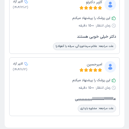
کاربر دکترتو
کاربر آزاد
)
1404/12/02
(
این پزشک را پیشنهاد میکنم
زمان انتظار:
0-15 دقیقه
دکتر خیلی خوبی هستند
علت مراجعه:
علائم سرماخوردگی، سرفه یا آنفولانزا
امیرحسین
کاربر آزاد
)
1404/11/12
(
این پزشک را پیشنهاد میکنم
زمان انتظار:
0-15 دقیقه
عاااااااااالللللللللللیییییییییی
علت مراجعه:
مشاوره بارداری