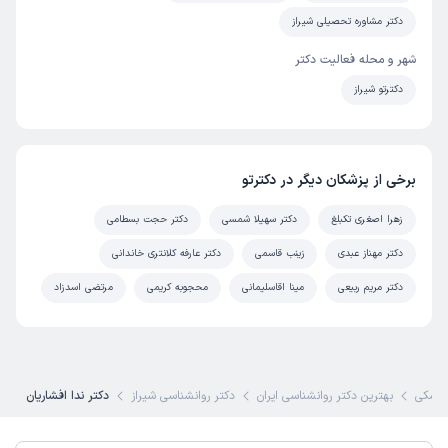
ایشان روانشناسی فوق‌العاده حاذق و کاربلد هستند. مهم‌ترین
دکتر مشاوره تحصیلی شیراز
نکته در تجربه من درمان مؤثر در کمترین تعداد جلسات بود که
شهر و محله فعالیت دکتر
نشان از تخصص بالای ایشان دارد. ایشان با صبر، آرامش و
دکترتو شیراز
همدلی کامل به حرف‌های بیمار گوش می‌دهند و فضایی امن
برای گفتگو ایجاد می‌کنند، راهکارهای ارائه شده توسط ایشان
کاملاً عملی و دقیق هستند.
علت مراجعه:
درمان افسردگی و اختلالات خلقی
برخی از پزشکان دیگر در دکترتو
زهرا اصغری تکبلغ
دکتر سهیلا شمسی
دکتر حجت بسطامی
دکتر مهناز عبدی
زینب قاسمی
دکتر عارفه کلانتری خاندانی
دکتر مریم ربیعی
مینا اقاسلیمانی
محجوبه کریمی
مرتضی اسدزاد
زشکی
بهترین دکتر روانشناسی ایران
دکتر روانشناسی شیراز
دکتر ندا افشاریان