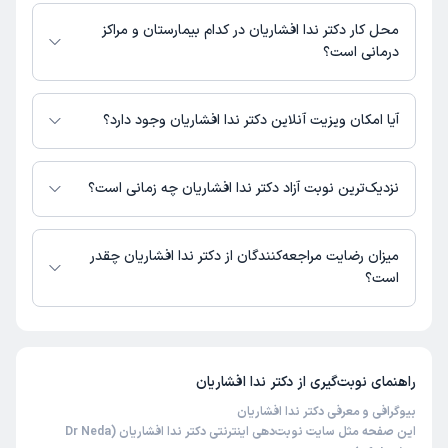
کلینیک آفاق : شماره تماس مطب دکتر ندا افشاریان در حال حاضر در این
)
1404/08/05
(
صفحه ثبت نشده است.
محل کار دکتر ندا افشاریان در کدام بیمارستان و مراکز
این پزشک را پیشنهاد میکنم
درمانی است؟
زمان انتظار:
0-15 دقیقه
اطلاعاتی درباره محل فعالیت دکتر ندا افشاریان در مراکز درمانی در دسترس
بسیار عالی
نیست.
آیا امکان ویزیت آنلاین دکتر ندا افشاریان وجود دارد؟
علت مراجعه:
درمان اختلالات اضطرابی و استرس
در حال حاضر دکتر ندا افشاریان مشاوره پزشکی تلفنی فعال دارند.
نزدیک‌ترین نوبت آزاد دکتر ندا افشاریان چه زمانی است؟
سعید
کاربر آزاد
دکتر ندا افشاریان از روز سه‌شنبه 20 مرداد 1405 بیمار جدید می‌پذیرند.
(
1404/07/29
)
میزان رضایت مراجعه‌کنندگان از دکتر ندا افشاریان چقدر
این پزشک را پیشنهاد میکنم
است؟
زمان انتظار:
0-15 دقیقه
تا کنون 13 نفر به دکتر ندا افشاریان رای داده‌اند. میانگین امتیازی دکتر ندا
عالیییییی
افشاریان 5 از 5 است.
علت مراجعه:
درمان افسردگی و اختلالات خلقی
راهنمای نوبت‌گیری از
دکتر ندا افشاریان
بیوگرافی و معرفی دکتر ندا افشاریان
فیروزه
کاربر آزاد
این صفحه مثل سایت نوبت‌دهی اینترنتی دکتر ندا افشاریان (Dr Neda
)
1404/07/27
(