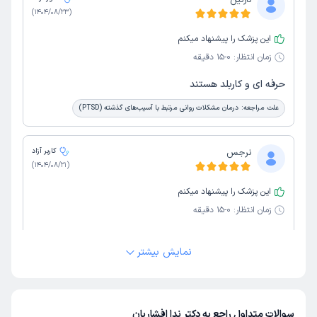
نازنین
)
1404/08/23
(
این پزشک را پیشنهاد میکنم
زمان انتظار:
0-15 دقیقه
حرفه ای و کاربلد هستند
علت مراجعه:
درمان مشکلات روانی مرتبط با آسیب‌های گذشته (PTSD)
نرجس
کاربر آزاد
)
1404/08/21
(
این پزشک را پیشنهاد میکنم
زمان انتظار:
0-15 دقیقه
عالی هستند کاملا مسلط در کار
نمایش بیشتر
علت مراجعه:
درمان اختلالات اضطرابی و استرس
محمود
کاربر آزاد
سوالات متداول راجع به دکتر ندا افشاریان