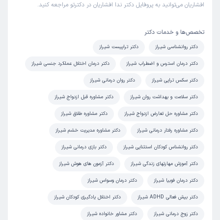
افشاریان می‌توانید به پروفایل دکتر ندا افشاریان در دکترتو مراجعه کنید.
نتیجۀ ملموس داشتم و بسیار راضی هستم.
علت مراجعه:
ارائه مشاوره در زمینه کنترل خشم
تخصص‌ها و خدمات دکتر
دکتر روانشناسی شیراز
دکتر تراپیست شیراز
کاربر دکترتو
کاربر آزاد
)
1404/07/17
(
دکتر درمان استرس و اضطراب شیراز
دکتر درمان اختلال عملکرد جنسی شیراز
دکتر سکس تراپی شیراز
این پزشک را پیشنهاد میکنم
دکتر روان درمانی شیراز
زمان انتظار:
0-15 دقیقه
دکتر سلامت و بهداشت روان شیراز
دکتر مشاوره قبل ازدواج شیراز
تا اینجا که خیلی راضیم خانم دکتر واقعا مهارت بالایی دارند.
دکتر مشاوره حل تعارض ازدواج شیراز
دکتر مشاوره طلاق شیراز
پیشنهاد می کنم...
دکتر مشاوره رفتار درمانی شیراز
دکتر مشاوره مدیریت خشم شیراز
علت مراجعه:
مشاوره در زمینه مشکلات زناشویی و خانوادگی
دکتر روانشناس کودکان استثنایی شیراز
دکتر بازی درمانی شیراز
دکتر آموزش مهارتهای زندگی شیراز
دکتر آزمون های هوش شیراز
آرزو
کاربر آزاد
دکتر درمان فوبیا شیراز
دکتر درمان وسواس شیراز
(
1404/07/16
)
دکتر بیش فعالی ADHD شیراز
دکتر اختلال یادگیری کودکان شیراز
این پزشک را پیشنهاد میکنم
زمان انتظار:
0-15 دقیقه
دکتر زوج درمانی شیراز
دکتر مشاور خانواده شیراز