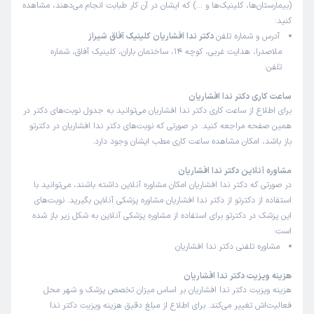
کاربر دکترتو
کاربر آزاد
(بیمارستان‌ها، کلینیک‌ها و …) که ایشان در آن کار طبابت انجام می‌دهند، مشاهده
)
1404/07/24
(
کنید:
آدرس و شماره تلفن
دکتر ندا افشاریان کلینیک آفاق شیراز
این پزشک را پیشنهاد میکنم
ملاصدرا، هدایت غربی، کوچه 14، ساختمان باران، کلینیک آفاق، شماره
زمان انتظار:
0-15 دقیقه
تلفن:
خیلی راضیم خانم دکتر بیان و آرامش خیلی خوبی دارن و
ساعت کاری دکتر ندا افشاریان
جلساتم داره به خوبی پیش میره✨️
برای اطلاع از ساعت کاری دکتر ندا افشاریان می‌توانید به جدول نوبت‌های دکتر در
همین صفحه مراجعه کنید. در صورتی که نوبت‌های دکتر ندا افشاریان در دکترتو
علت مراجعه:
درمان اختلالات اضطرابی و استرس
باز باشد، امکان مشاهده ساعت کاری مطب ایشان وجود دارد.
مشاوره آنلاین دکتر ندا افشاریان
کاربر دکترتو
کاربر آزاد
در صورتی که دکتر ندا افشاریان امکان مشاوره آنلاین داشته باشند، می‌توانید با
)
1404/07/24
(
استفاده از دکترتو از دکتر ندا افشاریان مشاوره پزشکی آنلاین بگیرید. نوبت‌های
این پزشک را پیشنهاد میکنم
این پزشک در دکترتو برای استفاده از مشاوره پزشکی آنلاین به شکل زیر باز شده
زمان انتظار:
0-15 دقیقه
است:
مشاوره تلفنی دکتر ندا افشاریان
با سلام تجربه‌ای عالی از مشاوره با خانم دکتر افشاریان داشتم.
دکتر بسیار آرام و صبور هستند و فضای امنی برای صحبت کردن
هزینه ویزیت دکتر ندا افشاریان
ایجاد می‌کنند. نقطه قوت ایشان گوش دادن فعال و ارائه
هزینه ویزیت دکتر ندا افشاریان بر اساس میزان تخصص پزشک و شهر محل
فعالیت‌اش تغییر می‌کند. برای اطلاع از مبلغ دقیق هزینه ویزیت دکتر ندا
توضیحات و تحلیل‌های قابل درک و کاربردی است. از جلسه اول