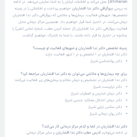
Afsharian)
عمل می‌کند و اطلاعات ایشان را به شما نمایش می‌دهد. در ادامه
به بررسی
بیوگرافی دکتر ندا افشاریان
خواهیم پرداخت و اطلاعاتی را در زمینه
این پزشک را پیشنهاد میکنم
تخصص‌ها، شهرهای فعالیت، بیماری‌ها و علائمی که بیوگرافی دکتر ندا افشاریان
زمان انتظار:
0-15 دقیقه
درمان می‌کنند، در اختیار شما قرار خواهیم داد. همچنین مراکز درمانی محل
خانم دکتر تو کارشون بیست هستن عالیه تو زمینه مشاوره
فعالیت بیوگرافی دکتر ندا افشاریان (از جمله آدرس مطب، شماره تماس تلفن) را
چنانچه در اختیار ما قرار داده باشند، با شما به اشتراک خواهیم گذاشت.
علت مراجعه:
درمان مشکلات روانی مرتبط با آسیب‌های گذشته (PTSD)
زمینه تخصص دکتر ندا افشاریان و شهرهای فعالیت او چیست؟
دکتر ندا افشاریان در 1 تخصص و در 1 شهر فعالیت دارند:
کاربر دکترتو
کاربر آزاد
دکتر روانشناسی شیراز
)
1404/07/25
(
برای چه بیماری‌ها و علائمی می‌توان به دکتر ندا افشاریان مراجعه کرد؟
این پزشک را پیشنهاد میکنم
دکتر ندا افشاریان در تشخیص و درمان علائم و بیماری‌های زیر فعالیت می‌کنند:
زمان انتظار:
0-15 دقیقه
دکتر تراپیست شیراز
دکتر درمان استرس و اضطراب شیراز
دکتر بسیار آرام و متین بودند. به صحبت‌هایم با دقت و حوصله
دکتر درمان اختلال عملکرد جنسی شیراز
گوش دادند و توضیحات بسیار به‌جا و قابل قبولی در مورد
دکتر سکس تراپی شیراز
مشکل من ارائه کردند. فضای مطب امن و آرامش‌بخش بود. از
دکتر روان درمانی شیراز
مشاوره ایشان بسیار راضی هستم و قطعاً ادامه خواهم داد.
دکتر ندا افشاریان در کجا و کدام مرکز درمانی کار می‌کند؟
در ادامه می‌توانید
آدرس مطب دکتر ندا افشاریان
و سایر مراکز درمانی