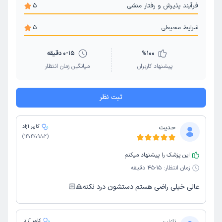
فرآیند پذیرش و رفتار منشی
5
شرایط محیطی
5
100
%
0-15 دقیقه
پیشنهاد کاربران
میانگین زمان انتظار
ثبت نظر
حدیث
کاربر آزاد
)
1404/09/02
(
این پزشک را پیشنهاد میکنم
زمان انتظار:
15-45 دقیقه
عالی خیلی راضی هستم دستشون درد نکنه🙏🏻
کاربر آزاد