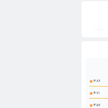
تاندون
وینت)
ضله
حی
4.86
4.71
4.57