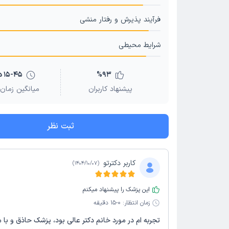
فرآیند پذیرش و رفتار منشی
شرایط محیطی
93
%
15-45 دقیقه
پیشنهاد کاربران
میانگین زمان 
ثبت نظر
کاربر دکترتو
)
1404/10/07
(
این پزشک را پیشنهاد میکنم
زمان انتظار:
0-15 دقیقه
تجربه ام در مورد خانم دکتر عالی بود، پزشک حاذق و با م