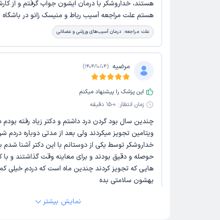
هستند، خداروشکر با درمان ایشون جواب گرفتم و از کار
هستم علت مراجعه آسیب رباط و منیسک زانو در باشگاه
علت مراجعه:
درمان آسیب‌های ورزشی و عضلانی
مرضیه
)
1404/10/04
(
این پزشک را پیشنهاد میکنم
زمان انتظار:
0-15 دقیقه
چندین سال بود گردن درد داشتم و دکتر زیاد رفته بودم دا
ویتامین تجویز میکردند ولی بعد از مدتی دوباره دردم ش
خداروشکر توسط یکی از دوستانم با این دکتر آشنا شدم بس
حوصله و دقیق بودند و برای معاینه وقت گذاشتند و با
هایی که تجویز کردند چندین ماه است که دردم خیلی کم
بهشون سلامتی بده
علت مراجعه:
مدیریت دردهای مزمن (مانند کمردرد و گردن‌درد)
نمایش بیشتر