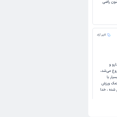
شون راضی
کاربر آزاد
رو و
روع می‌شد،
یار با
 کمک ورزش
 شده ، خدا