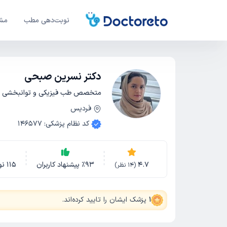
نوبت‌دهی مطب
مشا
دکتر نسرین صبحی
متخصص طب فیزیکی و توانبخشی
فردیس
کد نظام پزشکی
:
146577
4.7
93
٪
پیشنهاد کاربران
115
نو
(
14
نظر)
1
پزشک ایشان را تایید کرده‌اند
.