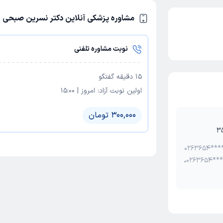
مشاوره پزشکی آنلاین دکتر نسرین صبحی
نوبت مشاوره تلفنی
15
دقیقه گفتگو
اولین نوبت آزاد:
امروز
|
15:00
300,000 تومان
0263654***
،
0263654***