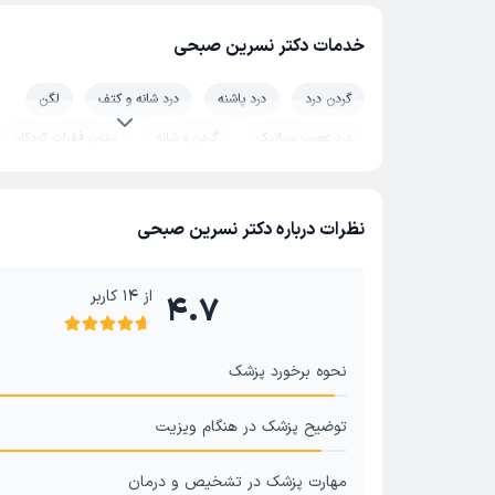
خدمات دکتر نسرین صبحی
گردن درد
درد پاشنه
درد شانه و کتف
لگن
درد عصب سیاتیک
گردن و شانه
ستون فقرات کودکان
تمرین درمانی (ورزش درمانی)
تزریق در نقاط ماشه ای (تریگرپ
آرتروز دست
کمر درد
دیسک گردن
نوار عصب و ع
نظرات درباره دکتر نسرین صبحی
گزگز دست و پا
آرتروز زانو
تزریق ژل
حرکات اصلا
از
14
کاربر
4.7
نحوه برخورد پزشک
توضیح پزشک در هنگام ویزیت
مهارت پزشک در تشخیص و درمان