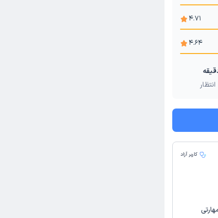
4.71
4.64
انتظار
کاربر آزاد
هارتی