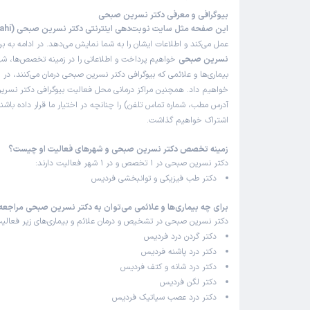
بسیار خوب
بیوگرافی و معرفی دکتر نسرین صبحی
علت مراجعه:
مدیریت دردهای مزمن (مانند کمردرد و گردن‌درد)
این صفحه مثل سایت نوبت‌دهی اینترنتی دکتر نسرین صبحی (Dr Nasrin Sabahi)
عمل می‌کند و اطلاعات ایشان را به شما نمایش می‌دهد. در ادامه به ب
نسرین صبحی
خواهیم پرداخت و اطلاعاتی را در زمینه تخصص‌ها، ش
بیماری‌ها و علائمی که بیوگرافی دکتر نسرین صبحی درمان می‌کنند، در ا
کاربر دکترتو
)
1404/05/30
(
خواهیم داد. همچنین مراکز درمانی محل فعالیت بیوگرافی دکتر نسری
آدرس مطب، شماره تماس تلفن) را چنانچه در اختیار ما قرار داده باشند
این پزشک را پیشنهاد میکنم
اشتراک خواهیم گذاشت.
زمان انتظار:
15-45 دقیقه
زمینه تخصص دکتر نسرین صبحی و شهرهای فعالیت او چیست؟
با درد شانه مراجعه کردم، خانم دکتر بعد از معاینه گفتن 
دکتر نسرین صبحی در 1 تخصص و در 1 شهر فعالیت دارند:
تاندون دارم و پی آر پی تزریق کردن که خداروشکر دردم
دکتر طب فیزیکی و توانبخشی فردیس
شد.
برای چه بیماری‌ها و علائمی می‌توان به دکتر نسرین صبحی مراجعه
علت مراجعه:
درد شانه
دکتر نسرین صبحی در تشخیص و درمان علائم و بیماری‌های زیر فعالیت
دکتر گردن درد فردیس
دکتر درد پاشنه فردیس
کاربر دکترتو
)
1404/02/27
(
دکتر درد شانه و کتف فردیس
دکتر لگن فردیس
این پزشک را پیشنهاد میکنم
دکتر درد عصب سیاتیک فردیس