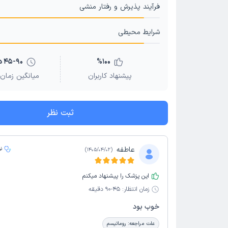
فرآیند پذیرش و رفتار منشی
شرایط محیطی
100
%
45-90 دقیقه
پیشنهاد کاربران
میانگین زمان 
ثبت نظر
عاطفه
ن
)
1405/04/02
(
این پزشک را پیشنهاد میکنم
زمان انتظار:
45-90 دقیقه
خوب بود
علت مراجعه:
روماتیسم