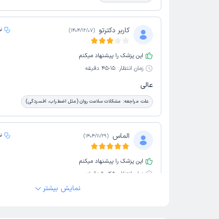
کاربر دکترتو
ن
)
1404/12/07
(
این پزشک را پیشنهاد میکنم
زمان انتظار:
15-45 دقیقه
عالی
علت مراجعه:
مشکلات سلامت روان (مثل اضطراب، افسردگی)
الماس
ن
)
1404/11/29
(
این پزشک را پیشنهاد میکنم
زمان انتظار:
45-90 دقیقه
نمایش بیشتر
نظری ندارم
علت مراجعه:
درد شدید بدن