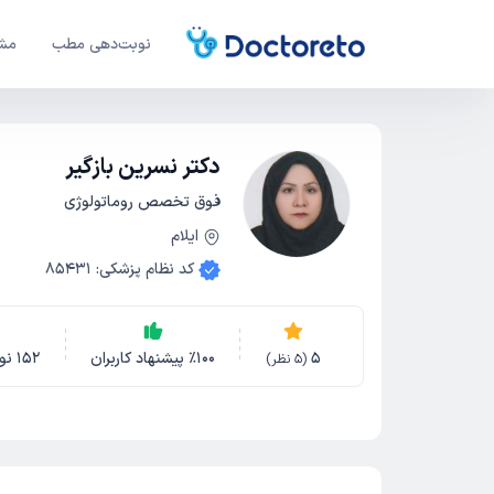
نوبت‌دهی مطب
مشا
دکتر نسرین بازگیر
فوق تخصص روماتولوژی
ایلام
کد نظام پزشکی
:
85431
5
100
٪
پیشنهاد کاربران
152
نو
(
5
نظر)